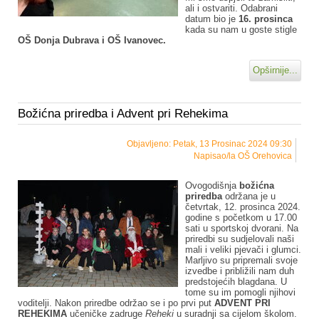
ali i ostvariti. Odabrani
datum bio je
16. prosinca
kada su nam u goste stigle
OŠ Donja Dubrava i OŠ Ivanovec.
Opširnije...
Božićna priredba i Advent pri Rehekima
Objavljeno: Petak, 13 Prosinac 2024 09:30
Napisao/la OŠ Orehovica
Ovogodišnja
božićna
priredba
održana je u
četvrtak, 12. prosinca 2024.
godine s početkom u 17.00
sati u sportskoj dvorani. Na
priredbi su sudjelovali naši
mali i veliki pjevači i glumci.
Marljivo su pripremali svoje
izvedbe i približili nam duh
predstojećih blagdana. U
tome su im pomogli njihovi
voditelji. Nakon priredbe održao se i po prvi put
ADVENT PRI
REHEKIMA
učeničke zadruge
Reheki
u suradnji sa cijelom školom.