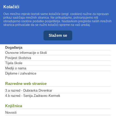
Kolačići
Ovo mrežno mjesto koristi samo kolačiće (engl. cookies) nužne za ispravan
prikaz sadržaja mrežnih stranica. Ne prikupljamo, pohranjujemo niti
obrađujemo osobne podatke posjetitelja. Nastavkom pregleda naših mrežnih
stranica prihvaćate da se nužni kolačići spreme na vaš uređaj.
Slažem se
Glavni izbornik
Događanja
Osnovne informacije o školi
Povijest školstva
Tijela škole
Mediji o nama
Diplome i zahvalnice
Razredne web stranice
3.a razred - Dubravka Drvenkar
4.b razred - Senija Zadravec-Kermek
Knjižnica
Novosti