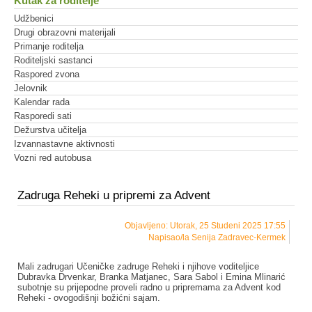
Kutak za roditelje
Udžbenici
Drugi obrazovni materijali
Primanje roditelja
Roditeljski sastanci
Raspored zvona
Jelovnik
Kalendar rada
Rasporedi sati
Dežurstva učitelja
Izvannastavne aktivnosti
Vozni red autobusa
Zadruga Reheki u pripremi za Advent
Objavljeno: Utorak, 25 Studeni 2025 17:55
Napisao/la Senija Zadravec-Kermek
Mali zadrugari Učeničke zadruge Reheki i njihove voditeljice
Dubravka Drvenkar, Branka Matjanec, Sara Sabol i Emina Mlinarić
subotnje su prijepodne proveli radno u pripremama za Advent kod
Reheki - ovogodišnji božićni sajam.