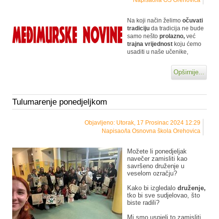
Na koji način želimo
očuvati
tradiciju
da tradicija ne bude
samo nešto
prolazno,
već
trajna vrijednost
koju ćemo
usaditi u naše učenike,
Opširnije...
Tulumarenje ponedjeljkom
Objavljeno: Utorak, 17 Prosinac 2024 12:29
Napisao/la Osnovna škola Orehovica
Možete li ponedjeljak
navečer zamisliti kao
savršeno druženje u
veselom ozračju?
Kako bi izgledalo
druženje,
tko bi sve sudjelovao, što
biste radili?
Mi smo uspjeli to zamisliti,