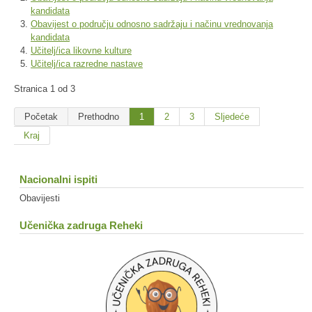
kandidata
Obavijest o području odnosno sadržaju i načinu vrednovanja
kandidata
Učitelj/ica likovne kulture
Učitelj/ica razredne nastave
Stranica 1 od 3
Početak
Prethodno
1
2
3
Sljedeće
Kraj
Nacionalni ispiti
Obavijesti
Učenička zadruga Reheki