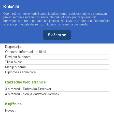
Kolačići
Ovo mrežno mjesto koristi samo kolačiće (engl. cookies) nužne za ispravan
prikaz sadržaja mrežnih stranica. Ne prikupljamo, pohranjujemo niti
obrađujemo osobne podatke posjetitelja. Nastavkom pregleda naših mrežnih
stranica prihvaćate da se nužni kolačići spreme na vaš uređaj.
Slažem se
Glavni izbornik
Događanja
Osnovne informacije o školi
Povijest školstva
Tijela škole
Mediji o nama
Diplome i zahvalnice
Razredne web stranice
3.a razred - Dubravka Drvenkar
4.b razred - Senija Zadravec-Kermek
Knjižnica
Novosti