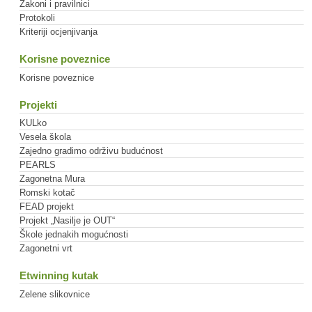
Zakoni i pravilnici
Protokoli
Kriteriji ocjenjivanja
Korisne poveznice
Korisne poveznice
Projekti
KULko
Vesela škola
Zajedno gradimo održivu budućnost
PEARLS
Zagonetna Mura
Romski kotač
FEAD projekt
Projekt „Nasilje je OUT“
Škole jednakih mogućnosti
Zagonetni vrt
Etwinning kutak
Zelene slikovnice