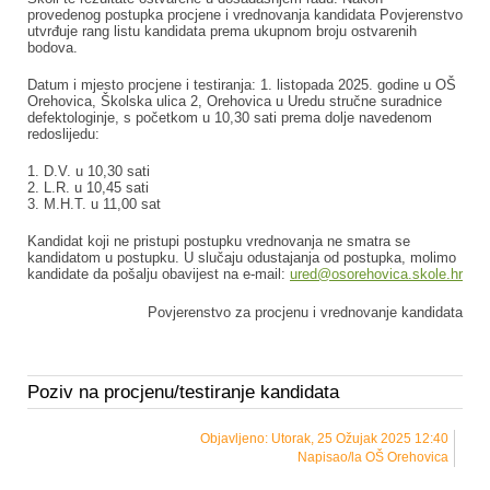
provedenog postupka procjene i vrednovanja kandidata Povjerenstvo
utvrđuje rang listu kandidata prema ukupnom broju ostvarenih
bodova.
Datum i mjesto procjene i testiranja: 1. listopada 2025. godine u OŠ
Orehovica, Školska ulica 2, Orehovica u Uredu stručne suradnice
defektologinje, s početkom u 10,30 sati prema dolje navedenom
redoslijedu:
1. D.V. u 10,30 sati
2. L.R. u 10,45 sati
3. M.H.T. u 11,00 sat
Kandidat koji ne pristupi postupku vrednovanja ne smatra se
kandidatom u postupku. U slučaju odustajanja od postupka, molimo
kandidate da pošalju obavijest na e-mail:
ured@osorehovica.skole.hr
Povjerenstvo za procjenu i vrednovanje kandidata
Poziv na procjenu/testiranje kandidata
Objavljeno: Utorak, 25 Ožujak 2025 12:40
Napisao/la OŠ Orehovica