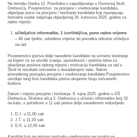
Na temelju članka 12. Pravilnika o zapošljavanja u Osnovnoj školi
Orehovica, Povjerenstvo za procjenu i vrednovanje kandidata,
objavljuje poziv na procjenu / testiranje kandidata koji ispunjavaju
formalne uvjete natječaja objavljenog 26. kolovoza 2025. godine za
radno mjesto:
učitelja/ice informatike, 1 izvršitelj/ica, puno radno vrijeme
–
40 sati tjedno, određeno vrijeme do povratka odsutne učiteljice
na rad.
Povjerenstvo poziva dolje navedene kandidate na usmeno testiranje
na kojem će se utvrditi znanja, sposobnosti i vještine bitne za
obavljanje poslova radnog mjesta i motivaciju kandidata za rad u
Školi te rezultate ostvarene u dosadašnjem radu. Nakon
provedenog postupka procjene i vrednovanja kandidata Povjerenstvo
utvrđuje rang listu kandidata prema ukupnom broju ostvarenih
bodova.
Datum i mjesto procjene i testiranja: 8. rujna 2025. godine u OŠ
Orehovica, Školska ulica 2, Orehovica u učionici informatike broj 32
na katu, s početkom u 11 sati prema dolje navedenom redoslijedu:
D.J. u 11,00 sati
J.T. u 11,20 sati
D.S. u 12,00 sati
Kandidat koji ne pristupi postupku vrednovanja ne smatra se