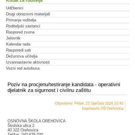
Kutak za roditelje
Udžbenici
Drugi obrazovni materijali
Primanje roditelja
Roditeljski sastanci
Raspored zvona
Jelovnik
Kalendar rada
Rasporedi sati
Dežurstva učitelja
Izvannastavne aktivnosti
Vozni red autobusa
Poziv na procjenu/testiranje kandidata - operativni
djelatnik za sigurnost i civilnu zaštitu
Objavljeno: Petak, 23 Siječanj 2026 10:40
Napisao/la OŠ Orehovica
OSNOVNA ŠKOLA OREHOVICA
Školska ulica 2
40 322 Orehovica
Tel/fax: 040 635 020