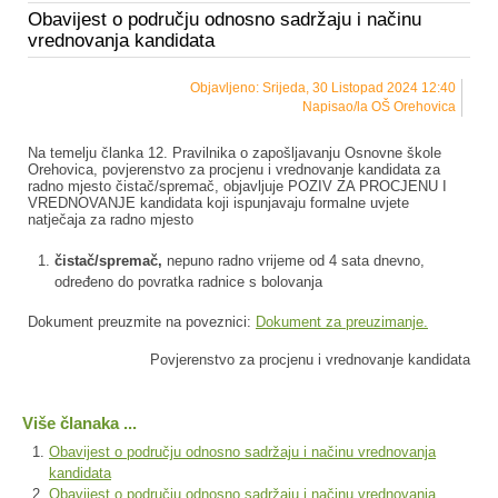
Obavijest o području odnosno sadržaju i načinu
vrednovanja kandidata
Objavljeno: Srijeda, 30 Listopad 2024 12:40
Napisao/la OŠ Orehovica
Na temelju članka 12. Pravilnika o zapošljavanju Osnovne škole
Orehovica, povjerenstvo za procjenu i vrednovanje kandidata za
radno mjesto čistač/spremač, objavljuje POZIV ZA PROCJENU I
VREDNOVANJE kandidata koji ispunjavaju formalne uvjete
natječaja za radno mjesto
čistač/spremač,
nepuno radno vrijeme od 4 sata dnevno,
određeno do povratka radnice s bolovanja
Dokument preuzmite na poveznici:
Dokument za preuzimanje.
Povjerenstvo za procjenu i vrednovanje kandidata
Više članaka ...
Obavijest o području odnosno sadržaju i načinu vrednovanja
kandidata
Obavijest o području odnosno sadržaju i načinu vrednovanja