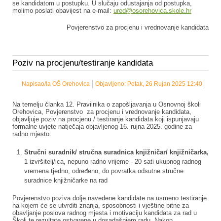
se kandidatom u postupku. U slučaju odustajanja od postupka,
molimo poslati obavijest na e-mail:
ured@osorehovica.skole.hr
Povjerenstvo za procjenu i vrednovanje kandidata
Poziv na procjenu/testiranje kandidata
Napisao/la OŠ Orehovica
Objavljeno: Petak, 26 Rujan 2025 12:40
Na temelju članka 12. Pravilnika o zapošljavanja u Osnovnoj školi
Orehovica, Povjerenstvo za procjenu i vrednovanje kandidata,
objavljuje poziv na procjenu / testiranje kandidata koji ispunjavaju
formalne uvjete natječaja objavljenog 16. rujna 2025. godine za
radno mjesto:
Stručni suradnik/ stručna suradnica knjižničar/ knjižničarka,
1 izvršitelj/ica, nepuno radno vrijeme - 20 sati ukupnog radnog
vremena tjedno, određeno, do povratka odsutne stručne
suradnice knjižničarke na rad
Povjerenstvo poziva dolje navedene kandidate na usmeno testiranje
na kojem će se utvrditi znanja, sposobnosti i vještine bitne za
obavljanje poslova radnog mjesta i motivaciju kandidata za rad u
Školi te rezultate ostvarene u dosadašnjem radu. Nakon