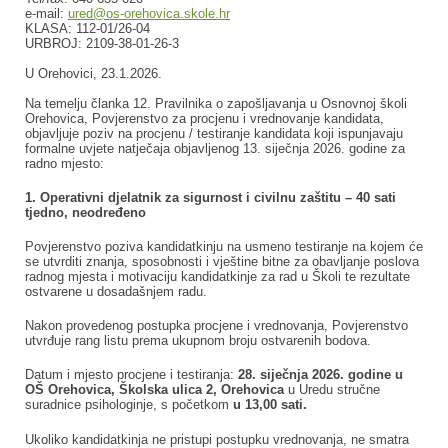
e-mail:
ured@os-orehovica.skole.hr
KLASA: 112-01/26-04
URBROJ: 2109-38-01-26-3
U Orehovici, 23.1.2026.
Na temelju članka 12. Pravilnika o zapošljavanja u Osnovnoj školi
Orehovica, Povjerenstvo za procjenu i vrednovanje kandidata,
objavljuje poziv na procjenu / testiranje kandidata koji ispunjavaju
formalne uvjete natječaja objavljenog 13. siječnja 2026. godine za
radno mjesto:
1. Operativni djelatnik za sigurnost i civilnu zaštitu – 40 sati
tjedno, neodređeno
Povjerenstvo poziva kandidatkinju na usmeno testiranje na kojem će
se utvrditi znanja, sposobnosti i vještine bitne za obavljanje poslova
radnog mjesta i motivaciju kandidatkinje za rad u Školi te rezultate
ostvarene u dosadašnjem radu.
Nakon provedenog postupka procjene i vrednovanja, Povjerenstvo
utvrđuje rang listu prema ukupnom broju ostvarenih bodova.
Datum i mjesto procjene i testiranja:
28. siječnja 2026. godine u
OŠ Orehovica, Školska ulica 2, Orehovica
u Uredu stručne
suradnice psihologinje, s početkom
u 13,00 sati.
Ukoliko kandidatkinja ne pristupi postupku vrednovanja, ne smatra