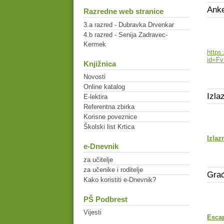
Anke
Razredne web stranice
3.a razred - Dubravka Drvenkar
4.b razred - Senija Zadravec-
Kermek
https
id=F
Knjižnica
Novosti
Online katalog
Izla
E-lektira
Referentna zbirka
Korisne poveznice
Školski list Krtica
Izlaz
e-Dnevnik
za učitelje
za učenike i roditelje
Građ
Kako koristiti e-Dnevnik?
PŠ Podbrest
Vijesti
Esca