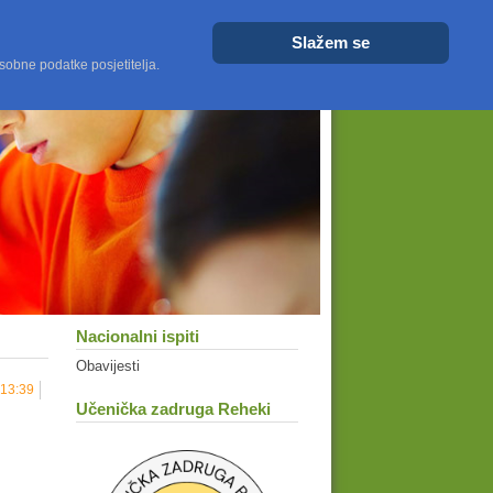
Veličina fonta
Veće
Resetiraj
Manje
Slažem se
sobne podatke posjetitelja.
Nacionalni ispiti
Obavijesti
 13:39
Učenička zadruga Reheki