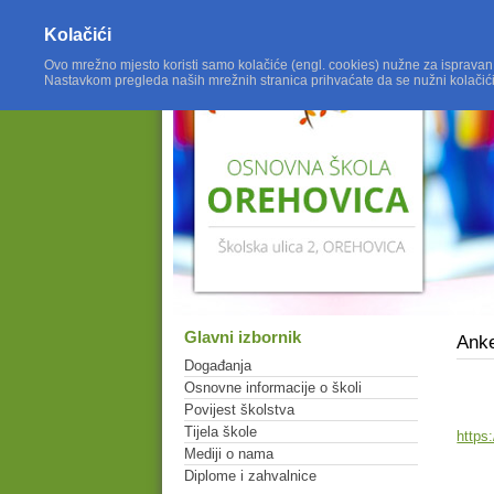
Kolačići
Ovo mrežno mjesto koristi samo kolačiće (engl. cookies) nužne za ispravan
Nastavkom pregleda naših mrežnih stranica prihvaćate da se nužni kolačić
Glavni izbornik
Ank
Događanja
Osnovne informacije o školi
Povijest školstva
Tijela škole
https
Mediji o nama
Diplome i zahvalnice