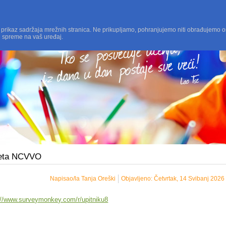
 prikaz sadržaja mrežnih stranica. Ne prikupljamo, pohranjujemo niti obrađujemo o
i spreme na vaš uređaj.
eta NCVVO
Napisao/la Tanja Oreški
Objavljeno: Četvrtak, 14 Svibanj 2026
://www.surveymonkey.com/r/upitniku8