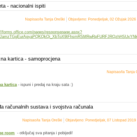
ta - nacionalni ispiti
Napisao/la Tanja Oreški
Objavljeno: Ponedjeljak, 02 Ožujak 2026
://forms.office.com/pages/responsepage.aspx?
vJamzTGgEurAgyaPQKQkQi_XbToX9tFhsmRSMRwRpFURFJRQzhHSUxYNkd
zna kartica - samoprocjena
Napisao/la Tanja 
na kartica
- ispuni i predaj na kraju sata :)
a računalnih sustava i svojstva računala
Napisao/la Tanja Oreški
Objavljeno: Ponedjeljak, 07 Listopad 2019
pe room
- otključaj sva pitanja i pobijedi!