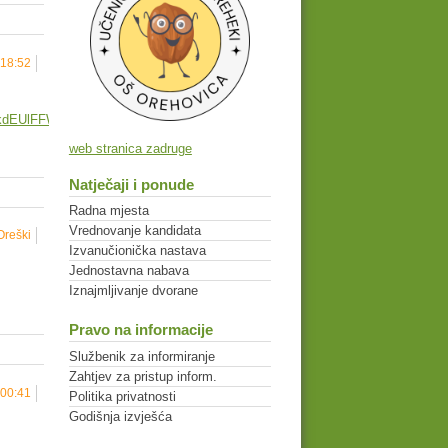
 18:52
EUlFFWkMxWlgzMDhOUS4u&route=shorturl
web stranica zadruge
Natječaji i ponude
Radna mjesta
Vrednovanje kandidata
Oreški
Izvanučionička nastava
Jednostavna nabava
Iznajmljivanje dvorane
Pravo na informacije
Službenik za informiranje
Zahtjev za pristup inform.
 00:41
Politika privatnosti
Godišnja izvješća