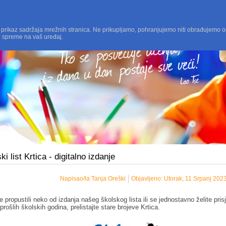
 prikaz sadržaja mrežnih stranica. Ne prikupljamo, pohranjujemo niti obrađujemo o
i spreme na vaš uređaj.
ki list Krtica - digitalno izdanje
Napisao/la Tanja Oreški
Objavljeno: Utorak, 11 Srpanj 202
e propustili neko od izdanja našeg školskog lista ili se jednostavno želite prisje
prošlih školskih godina, prelistajte stare brojeve Krtica.