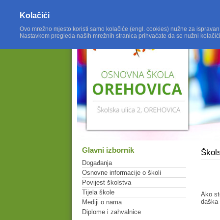
Kolačići
Ovo mrežno mjesto koristi samo kolačiće (engl. cookies) nužne za ispravan
Nastavkom pregleda naših mrežnih stranica prihvaćate da se nužni kolačić
Glavni izbornik
Škols
Događanja
Osnovne informacije o školi
Povijest školstva
Tijela škole
Ako st
daška 
Mediji o nama
Diplome i zahvalnice