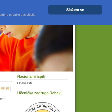
Veličina fonta
Veće
Resetiraj
Manje
Slažem se
sobne podatke posjetitelja.
Nacionalni ispiti
Obavijesti
3 08:30
Učenička zadruga Reheki
titi