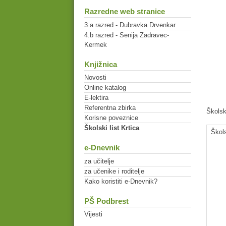
Razredne web stranice
3.a razred - Dubravka Drvenkar
4.b razred - Senija Zadravec-
Kermek
Knjižnica
Novosti
Online katalog
E-lektira
Referentna zbirka
Školsk
Korisne poveznice
Školski list Krtica
Škol
e-Dnevnik
za učitelje
za učenike i roditelje
Kako koristiti e-Dnevnik?
PŠ Podbrest
Vijesti