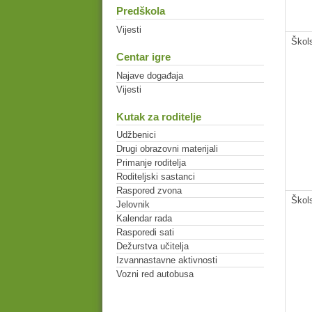
Predškola
Vijesti
Škol
Centar igre
Najave događaja
Vijesti
Kutak za roditelje
Udžbenici
Drugi obrazovni materijali
Primanje roditelja
Roditeljski sastanci
Raspored zvona
Škol
Jelovnik
Kalendar rada
Rasporedi sati
Dežurstva učitelja
Izvannastavne aktivnosti
Vozni red autobusa