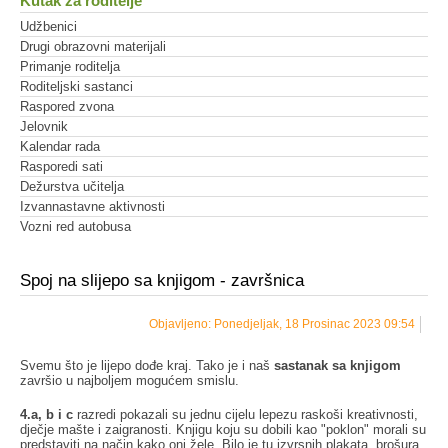
Kutak za roditelje
Udžbenici
Drugi obrazovni materijali
Primanje roditelja
Roditeljski sastanci
Raspored zvona
Jelovnik
Kalendar rada
Rasporedi sati
Dežurstva učitelja
Izvannastavne aktivnosti
Vozni red autobusa
Spoj na slijepo sa knjigom - završnica
Objavljeno: Ponedjeljak, 18 Prosinac 2023 09:54
Svemu što je lijepo dođe kraj. Tako je i naš
sastanak sa knjigom
završio u najboljem mogućem smislu.
4.a, b i c
razredi pokazali su jednu cijelu lepezu raskoši kreativnosti,
dječje mašte i zaigranosti. Knjigu koju su dobili kao "poklon" morali su
predstaviti na način kako oni žele. Bilo je tu izvrsnih plakata, brošura,