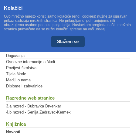
Kolačići
Ovo mrežno mjesto koristi samo kolačiće (engl. cookies) nužne za ispravan
prikaz sadržaja mrežnih stranica. Ne prikupljamo, pohranjujemo niti
obrađujemo osobne podatke posjetitelja. Nastavkom pregleda naših mrežnih
stranica prihvaćate da se nužni kolačići spreme na vaš uređaj.
Slažem se
Glavni izbornik
Događanja
Osnovne informacije o školi
Povijest školstva
Tijela škole
Mediji o nama
Diplome i zahvalnice
Razredne web stranice
3.a razred - Dubravka Drvenkar
4.b razred - Senija Zadravec-Kermek
Knjižnica
Novosti