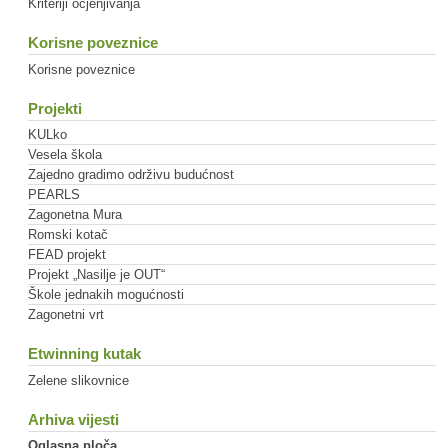
Kriteriji ocjenjivanja
Korisne poveznice
Korisne poveznice
Projekti
KULko
Vesela škola
Zajedno gradimo održivu budućnost
PEARLS
Zagonetna Mura
Romski kotač
FEAD projekt
Projekt „Nasilje je OUT“
Škole jednakih mogućnosti
Zagonetni vrt
Etwinning kutak
Zelene slikovnice
Arhiva vijesti
Oglasna ploča