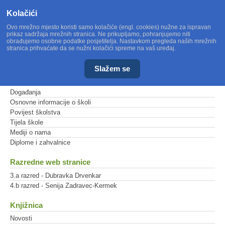
Kolačići
Ovo mrežno mjesto koristi samo kolačiće (engl. cookies) nužne za ispravan
prikaz sadržaja mrežnih stranica. Ne prikupljamo, pohranjujemo niti
obrađujemo osobne podatke posjetitelja. Nastavkom pregleda naših mrežnih
stranica prihvaćate da se nužni kolačići spreme na vaš uređaj.
Slažem se
Glavni izbornik
Događanja
Osnovne informacije o školi
Povijest školstva
Tijela škole
Mediji o nama
Diplome i zahvalnice
Razredne web stranice
3.a razred - Dubravka Drvenkar
4.b razred - Senija Zadravec-Kermek
Knjižnica
Novosti