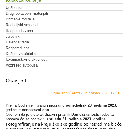
Kutak za roditelje
Udžbenici
Drugi obrazovni materijali
Primanje roditelja
Roditeljski sastanci
Raspored zvona
Jelovnik
Kalendar rada
Rasporedi sati
Dežurstva učitelja
Izvannastavne aktivnosti
Vozni red autobusa
Obavijest
Objavljeno: Četvrtak, 25 Svibanj 2023 12:31
Prema Godišnjem planu i programu
ponedjeljak 29. svibnja 2023.
godine je
nenastavni dan.
Obzirom da je u utorak državni praznik
Dan državnosti
, redovita
nastava će se nastaviti u
srijedu 31. svibnja 2023. godine
.
Fotografiranje na kraju školske godine po razredima bit će 
u s
rijedu 31. svibnja 2023. u Matičnoj školi
, dok će u 