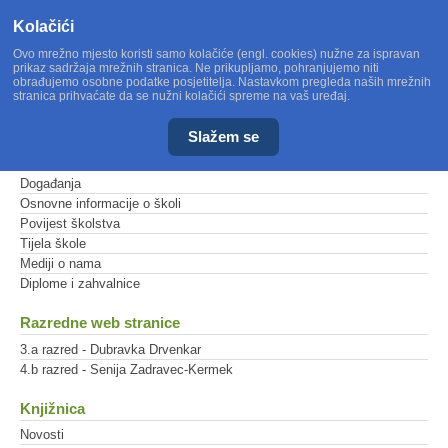
Kolačići
Ovo mrežno mjesto koristi samo kolačiće (engl. cookies) nužne za ispravan
prikaz sadržaja mrežnih stranica. Ne prikupljamo, pohranjujemo niti
obrađujemo osobne podatke posjetitelja. Nastavkom pregleda naših mrežnih
stranica prihvaćate da se nužni kolačići spreme na vaš uređaj.
Slažem se
Glavni izbornik
Događanja
Osnovne informacije o školi
Povijest školstva
Tijela škole
Mediji o nama
Diplome i zahvalnice
Razredne web stranice
3.a razred - Dubravka Drvenkar
4.b razred - Senija Zadravec-Kermek
Knjižnica
Novosti