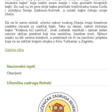
hrvatske bajke" koja sadrži osam manje i više poznatih hrvatskih
bajki. Do sad su im prve dvije bajke pročitale knjižničarka Ivana Čurila
i učiteljica Senija Zadravec-Kermek, a ostale bajke čekaju svoje
čitače.
Da ne bi samo slušali, učenici nakon svakog čitanja imaju kreativne
zadatke vezane uz sadržaj bajki. Tako su danas, nakon slušanja
bajke "Kraljeva kći vještica", imali zadatak naslikati i opisati jedan
sasvim običan predmet koji ima neobične, čarobne moći. Njihovi
uradci su bili veoma kreativni, a predstavit će ih na završnici projekta
koja će se održati krajem ožujka u Kinu Tuškanac u Zagrebu.
Galerija slika
Nacionalni ispiti
Obavijesti
Učenička zadruga Reheki