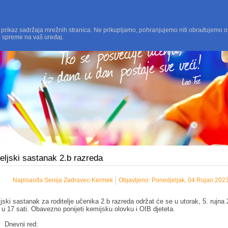
 prikaz sadržaja mrežnih stranica. Ne prikupljamo, pohranjujemo niti obrađujemo o
i spreme na vaš uređaj.
eljski sastanak 2.b razreda
Napisao/la Senija Zadravec-Kermek
Objavljeno: Ponedjeljak, 04 Rujan 202
ljski sastanak za roditelje učenika 2.b razreda održat će se u utorak, 5. rujna
 u 17 sati. Obavezno ponijeti kemijsku olovku i OIB djeteta.
Dnevni red: