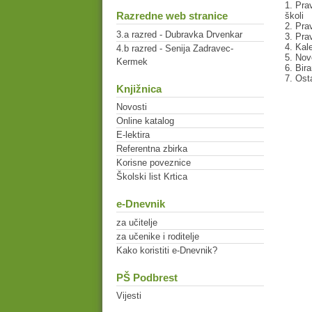
1. Pra
Razredne web stranice
školi
2. Pra
3.a razred - Dubravka Drvenkar
3. Pra
4. Kal
4.b razred - Senija Zadravec-
5. Nov
Kermek
6. Bira
7. Ost
Knjižnica
Novosti
Online katalog
E-lektira
Referentna zbirka
Korisne poveznice
Školski list Krtica
e-Dnevnik
za učitelje
za učenike i roditelje
Kako koristiti e-Dnevnik?
PŠ Podbrest
Vijesti