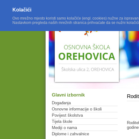
Kolačići
Ovo mrežno mjesto koristi samo kolačiće (engl. cookies) nužne za ispravan
Nastavkom pregleda naših mrežnih stranica prihvaćate da se nužni kolačić
Glavni izbornik
Rodit
Događanja
Osnovne informacije o školi
Povijest školstva
Tijela škole
Rodite
godine
Mediji o nama
Diplome i zahvalnice