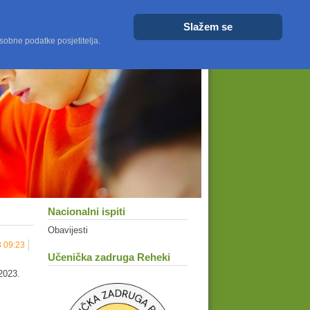
Veličina fonta
Veće
Resetiraj
Manje
Slažem se
sobne podatke posjetitelja.
Nacionalni ispiti
Obavijesti
3 09:23
Učenička zadruga Reheki
 2023.