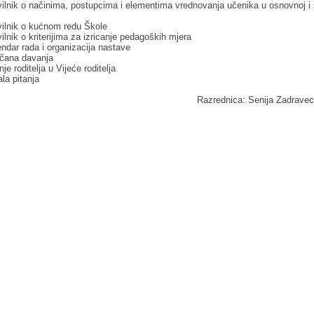
vilnik o načinima, postupcima i elementima vrednovanja učenika u osnovnoj i 
vilnik o kućnom redu Škole
vilnik o kriterijima za izricanje pedagoških mjera
endar rada i organizacija nastave
čana davanja
nje roditelja u Vijeće roditelja
ala pitanja
Razrednica: Senija Zadrave