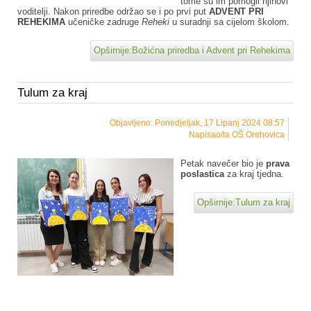
tome su im pomogli njihovi
voditelji. Nakon priredbe održao se i po prvi put
ADVENT PRI
REHEKIMA
učeničke zadruge
Reheki
u suradnji sa cijelom školom.
Opširnije:Božićna priredba i Advent pri Rehekima
Tulum za kraj
Objavljeno: Ponedjeljak, 17 Lipanj 2024 08:57
Napisao/la OŠ Orehovica
Petak navečer bio je
prava
poslastica
za kraj tjedna.
Opširnije:Tulum za kraj