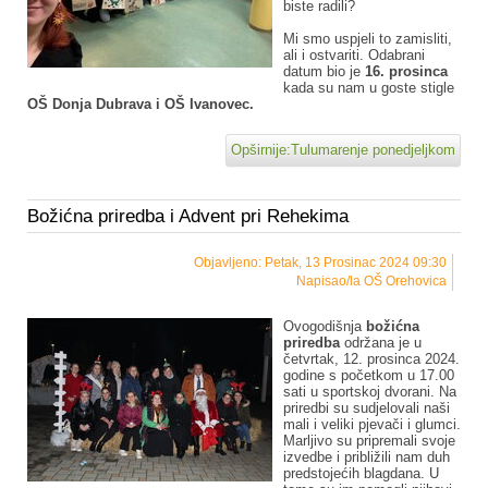
biste radili?
Mi smo uspjeli to zamisliti,
ali i ostvariti. Odabrani
datum bio je
16. prosinca
kada su nam u goste stigle
OŠ Donja Dubrava i OŠ Ivanovec.
Opširnije:Tulumarenje ponedjeljkom
Božićna priredba i Advent pri Rehekima
Objavljeno: Petak, 13 Prosinac 2024 09:30
Napisao/la OŠ Orehovica
Ovogodišnja
božićna
priredba
održana je u
četvrtak, 12. prosinca 2024.
godine s početkom u 17.00
sati u sportskoj dvorani. Na
priredbi su sudjelovali naši
mali i veliki pjevači i glumci.
Marljivo su pripremali svoje
izvedbe i približili nam duh
predstojećih blagdana. U