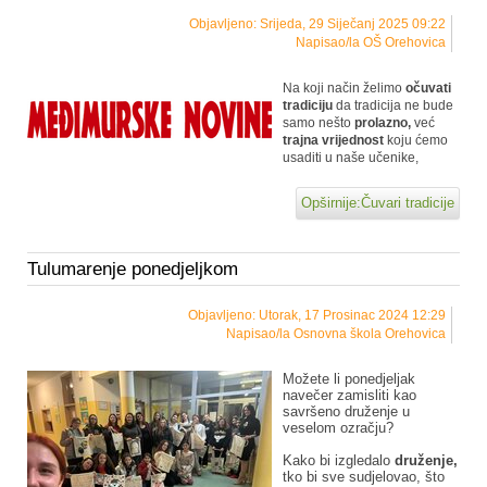
Objavljeno: Srijeda, 29 Siječanj 2025 09:22
Napisao/la OŠ Orehovica
Na koji način želimo
očuvati
tradiciju
da tradicija ne bude
samo nešto
prolazno,
već
trajna vrijednost
koju ćemo
usaditi u naše učenike,
Opširnije:Čuvari tradicije
Tulumarenje ponedjeljkom
Objavljeno: Utorak, 17 Prosinac 2024 12:29
Napisao/la Osnovna škola Orehovica
Možete li ponedjeljak
navečer zamisliti kao
savršeno druženje u
veselom ozračju?
Kako bi izgledalo
druženje,
tko bi sve sudjelovao, što