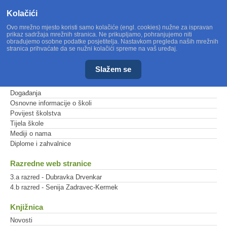
Kolačići
Ovo mrežno mjesto koristi samo kolačiće (engl. cookies) nužne za ispravan
prikaz sadržaja mrežnih stranica. Ne prikupljamo, pohranjujemo niti
obrađujemo osobne podatke posjetitelja. Nastavkom pregleda naših mrežnih
stranica prihvaćate da se nužni kolačići spreme na vaš uređaj.
Slažem se
Glavni izbornik
Događanja
Osnovne informacije o školi
Povijest školstva
Tijela škole
Mediji o nama
Diplome i zahvalnice
Razredne web stranice
3.a razred - Dubravka Drvenkar
4.b razred - Senija Zadravec-Kermek
Knjižnica
Novosti