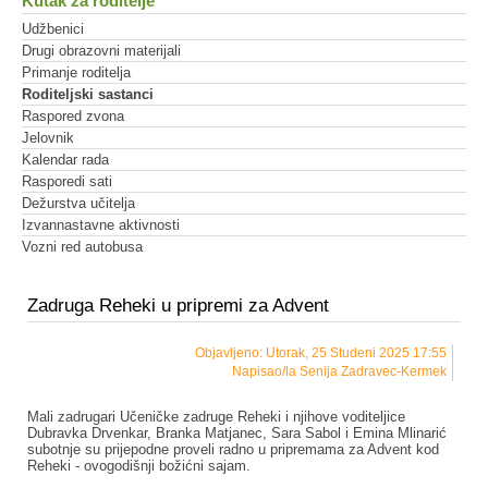
Kutak za roditelje
Udžbenici
Drugi obrazovni materijali
Primanje roditelja
Roditeljski sastanci
Raspored zvona
Jelovnik
Kalendar rada
Rasporedi sati
Dežurstva učitelja
Izvannastavne aktivnosti
Vozni red autobusa
Zadruga Reheki u pripremi za Advent
Objavljeno: Utorak, 25 Studeni 2025 17:55
Napisao/la Senija Zadravec-Kermek
Mali zadrugari Učeničke zadruge Reheki i njihove voditeljice
Dubravka Drvenkar, Branka Matjanec, Sara Sabol i Emina Mlinarić
subotnje su prijepodne proveli radno u pripremama za Advent kod
Reheki - ovogodišnji božićni sajam.