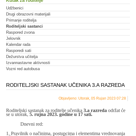
Kutak za roditelje
Udžbenici
Drugi obrazovni materijali
Primanje roditelja
Roditeljski sastanci
Raspored zvona
Jelovnik
Kalendar rada
Rasporedi sati
Dežurstva učitelja
Izvannastavne aktivnosti
Vozni red autobusa
RODITELJSKI SASTANAK UČENIKA 3.A RAZREDA
Objavljeno: Utorak, 05 Rujan 2023 07:28
Roditeljski sastanak za roditelje učenika
3.a razreda
održat će
se u utorak,
5. rujna 2023. godine u 17 sati.
Dnevni red:
1. Pravilnik o načinima, postupcima i elementima vrednovanja