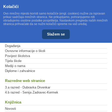
Kolačići
Ovo mrežno mjesto koristi samo kolačiće (engl. cookies) nužne za ispravan
prikaz sadržaja mrežnih stranica. Ne prikupljamo, pohranjujemo niti
obrađujemo osobne podatke posjetitelja. Nastavkom pregleda naših mrežnih
stranica prihvaćate da se nužni kolačići spreme na vaš uređaj.
Slažem se
Glavni izbornik
Događanja
Osnovne informacije o školi
Povijest školstva
Tijela škole
Mediji o nama
Diplome i zahvalnice
Razredne web stranice
3.a razred - Dubravka Drvenkar
4.b razred - Senija Zadravec-Kermek
Knjižnica
Novosti