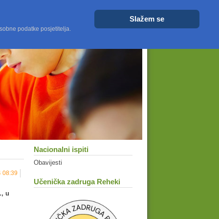
Veličina fonta
Veće
Resetiraj
Manje
Slažem se
sobne podatke posjetitelja.
Nacionalni ispiti
Obavijesti
4 08:39
Učenička zadruga Reheki
., u