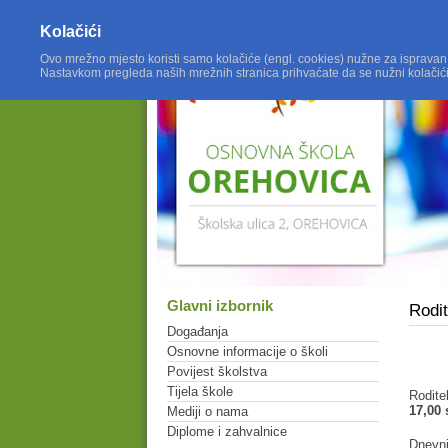
Kolačići
Ovo mrežno mjesto koristi samo kolačiće (engl. cookies) nužne za ispravan
Nastavkom pregleda naših mrežnih stranica prihvaćate da se nužni kolačić
Glavni izbornik
Rodit
Događanja
Osnovne informacije o školi
Povijest školstva
Tijela škole
Rodite
17,00 
Mediji o nama
Diplome i zahvalnice
Dnevni