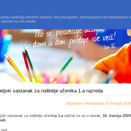
 prikaz sadržaja mrežnih stranica. Ne prikupljamo, pohranjujemo niti obrađujemo o
i spreme na vaš uređaj.
eljski sastanak za roditelje učenika 1.a razreda
Objavljeno: Ponedjeljak, 15 Travanj 202
ljski sastanak za roditelje učenik
a 1.a
održat će se u utorak,
16. travnja 2024
sati.
 red: