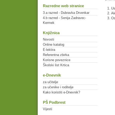
Razredne web stranice
Us
3.a razred - Dubravka Drvenkar
Ak
4.b razred - Senija Zadravec-
Os
Kermek
Knjižnica
Novosti
Online katalog
E-lektira
Referentna zbirka
Korisne poveznice
Školski list Krtica
e-Dnevnik
za učitelje
za učenike i roditelje
Kako koristiti e-Dnevnik?
PŠ Podbrest
Vijesti