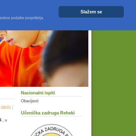
Veličina fonta
Veće
Resetiraj
Manje
Slažem se
sobne podatke posjetitelja.
Nacionalni ispiti
Obavijesti
4 08:01
Učenička zadruga Reheki
4
., u