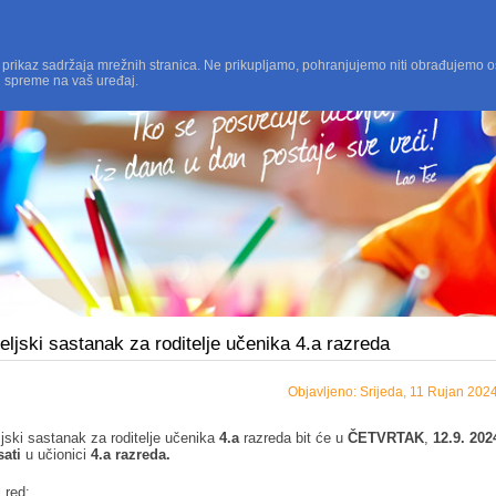
 prikaz sadržaja mrežnih stranica. Ne prikupljamo, pohranjujemo niti obrađujemo o
i spreme na vaš uređaj.
eljski sastanak za roditelje učenika 4.a razreda
Objavljeno: Srijeda, 11 Rujan 202
ljski sastanak za roditelje učenika
4.a
razreda bit će u
ČETVRTAK
,
12.9. 202
sati
u učionici
4.a razreda.
 red: