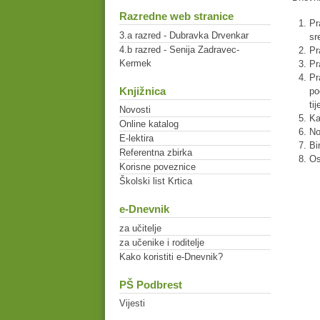
Razredne web stranice
Pr
3.a razred - Dubravka Drvenkar
sr
4.b razred - Senija Zadravec-
Pr
Kermek
Pr
Pr
Knjižnica
po
ti
Novosti
Ka
Online katalog
No
E-lektira
Bi
Referentna zbirka
Os
Korisne poveznice
Školski list Krtica
e-Dnevnik
za učitelje
za učenike i roditelje
Kako koristiti e-Dnevnik?
PŠ Podbrest
Vijesti