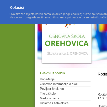
Kolačići
Ovo mrežno mjesto koristi samo kolačiće (engl. cookies) nužne za ispravan
Nastavkom pregleda naših mrežnih stranica prihvaćate da se nužni kolačić
Glavni izbornik
Rodit
Događanja
Osnovne informacije o školi
Povijest školstva
Tijela škole
Rodite
17.30 
Mediji o nama
Diplome i zahvalnice
Dnevni