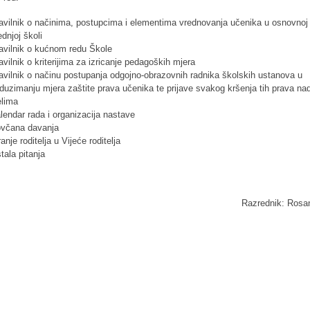
avilnik o načinima, postupcima i elementima vrednovanja učenika u osnovnoj 
ednjoj školi
avilnik o kućnom redu Škole
avilnik o kriterijima za izricanje pedagoških mjera
avilnik o načinu postupanja odgojno-obrazovnih radnika školskih ustanova u
duzimanju mjera zaštite prava učenika te prijave svakog kršenja tih prava na
jelima
lendar rada i organizacija nastave
včana davanja
ranje roditelja u Vijeće roditelja
tala pitanja
Razrednik: Rosa