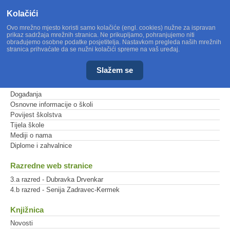
Kolačići
Ovo mrežno mjesto koristi samo kolačiće (engl. cookies) nužne za ispravan
prikaz sadržaja mrežnih stranica. Ne prikupljamo, pohranjujemo niti
obrađujemo osobne podatke posjetitelja. Nastavkom pregleda naših mrežnih
stranica prihvaćate da se nužni kolačići spreme na vaš uređaj.
Slažem se
Glavni izbornik
Događanja
Osnovne informacije o školi
Povijest školstva
Tijela škole
Mediji o nama
Diplome i zahvalnice
Razredne web stranice
3.a razred - Dubravka Drvenkar
4.b razred - Senija Zadravec-Kermek
Knjižnica
Novosti