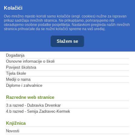
Kolačići
Ovo mrežno mjesto koristi samo kolačiće (engl. cookies) nužne za ispravan
prikaz sadržaja mrežnih stranica. Ne prikupljamo, pohranjujemo niti
obrađujemo osobne podatke posjetitelja. Nastavkom pregleda naših mrežnih
stranica prihvaćate da se nužni kolačići spreme na vaš uređaj.
Slažem se
Glavni izbornik
Događanja
Osnovne informacije o školi
Povijest školstva
Tijela škole
Mediji o nama
Diplome i zahvalnice
Razredne web stranice
3.a razred - Dubravka Drvenkar
4.b razred - Senija Zadravec-Kermek
Knjižnica
Novosti