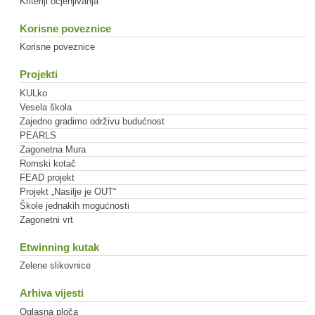
Kriteriji ocjenjivanja
Korisne poveznice
Korisne poveznice
Projekti
KULko
Vesela škola
Zajedno gradimo održivu budućnost
PEARLS
Zagonetna Mura
Romski kotač
FEAD projekt
Projekt „Nasilje je OUT“
Škole jednakih mogućnosti
Zagonetni vrt
Etwinning kutak
Zelene slikovnice
Arhiva vijesti
Oglasna ploča