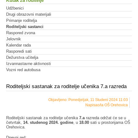
Kutak za roditelje
Udžbenici
Drugi obrazovni materijali
Primanje roditelja
Roditeljski sastanci
Raspored zvona
Jelovnik
Kalendar rada
Rasporedi sati
Dežurstva učitelja
Izvannastavne aktivnosti
Vozni red autobusa
Roditeljski sastanak za roditelje učenika 7.a razreda
Objavljeno: Ponedjeljak, 11 Studeni 2024 11:03
Napisao/la OŠ Orehovica
Roditeljski sastanak za roditelje učenika
7.a
razreda održat će se u
četvrtak,
14. studenog 2024. godine
, u
18.00
sati u prostorijama OŠ
Orehovica.
Dnevni red: