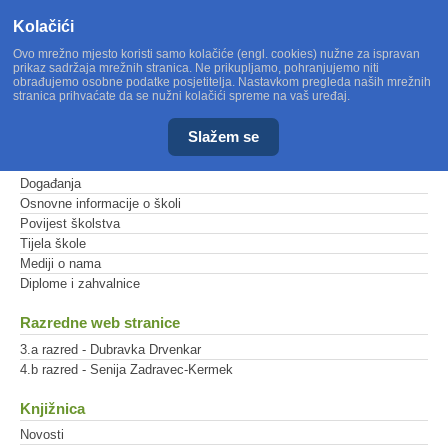
Kolačići
Ovo mrežno mjesto koristi samo kolačiće (engl. cookies) nužne za ispravan
prikaz sadržaja mrežnih stranica. Ne prikupljamo, pohranjujemo niti
obrađujemo osobne podatke posjetitelja. Nastavkom pregleda naših mrežnih
stranica prihvaćate da se nužni kolačići spreme na vaš uređaj.
Slažem se
Glavni izbornik
Događanja
Osnovne informacije o školi
Povijest školstva
Tijela škole
Mediji o nama
Diplome i zahvalnice
Razredne web stranice
3.a razred - Dubravka Drvenkar
4.b razred - Senija Zadravec-Kermek
Knjižnica
Novosti