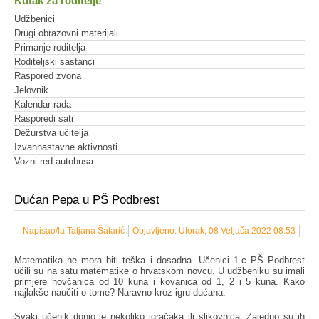
Kutak za roditelje
Udžbenici
Drugi obrazovni materijali
Primanje roditelja
Roditeljski sastanci
Raspored zvona
Jelovnik
Kalendar rada
Rasporedi sati
Dežurstva učitelja
Izvannastavne aktivnosti
Vozni red autobusa
Dućan Pepa u PŠ Podbrest
Napisao/la Tatjana Šafarić
Objavljeno: Utorak, 08 Veljača 2022 08:53
Matematika ne mora biti teška i dosadna. Učenici 1.c PŠ Podbrest
učili su na satu matematike o hrvatskom novcu. U udžbeniku su imali
primjere novčanica od 10 kuna i kovanica od 1, 2 i 5 kuna. Kako
najlakše naučiti o tome? Naravno kroz igru dućana.
Svaki učenik donio je nekoliko igračaka ili slikovnica. Zajedno su ih