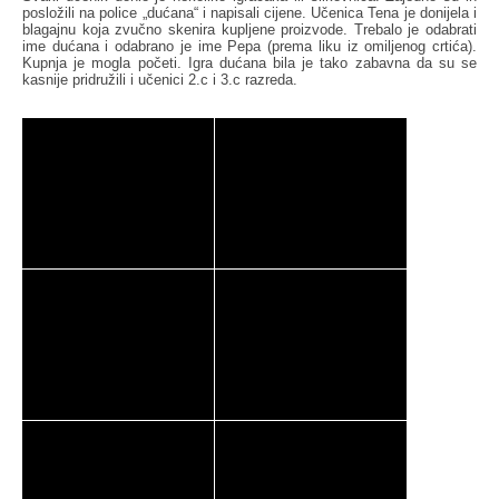
posložili na police „dućana“ i napisali cijene. Učenica Tena je donijela i
blagajnu koja zvučno skenira kupljene proizvode. Trebalo je odabrati
ime dućana i odabrano je ime Pepa (prema liku iz omiljenog crtića).
Kupnja je mogla početi. Igra dućana bila je tako zabavna da su se
kasnije pridružili i učenici 2.c i 3.c razreda.