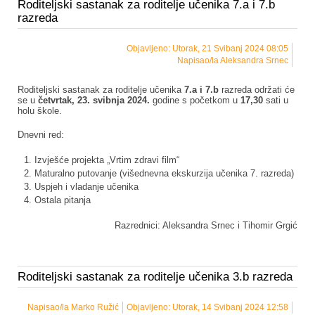
Roditeljski sastanak za roditelje učenika 7.a i 7.b
razreda
Objavljeno: Utorak, 21 Svibanj 2024 08:05
Napisao/la Aleksandra Srnec
Roditeljski sastanak za roditelje učenika
7.a i 7.b
razreda održati će
se u
četvrtak, 23. svibnja 2024.
godine s početkom u
17,30
sati u
holu škole.
Dnevni red:
Izvješće projekta „Vrtim zdravi film“
Maturalno putovanje (višednevna ekskurzija učenika 7. razreda)
Uspjeh i vladanje učenika
Ostala pitanja
Razrednici: Aleksandra Srnec i Tihomir Grgić
Roditeljski sastanak za roditelje učenika 3.b razreda
Napisao/la Marko Ružić
Objavljeno: Utorak, 14 Svibanj 2024 12:58