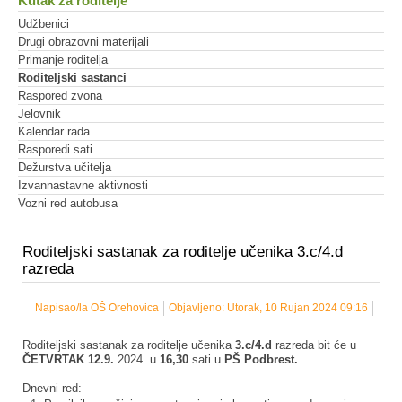
Kutak za roditelje
Udžbenici
Drugi obrazovni materijali
Primanje roditelja
Roditeljski sastanci
Raspored zvona
Jelovnik
Kalendar rada
Rasporedi sati
Dežurstva učitelja
Izvannastavne aktivnosti
Vozni red autobusa
Roditeljski sastanak za roditelje učenika 3.c/4.d
razreda
Napisao/la OŠ Orehovica
Objavljeno: Utorak, 10 Rujan 2024 09:16
Roditeljski sastanak za roditelje učenika
3.c/4.d
razreda bit će u
ČETVRTAK
12.9.
2024. u
16,30
sati u
PŠ Podbrest.
Dnevni red: