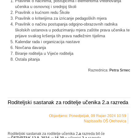
Pravilnik o načinima, postupcima i elementima vrednovanja
učenika u osnovnoj i srednjoj školi
Pravilnik o kućnom redu Škole
Pravilnik o kriterijima za izricanje pedagoških mjera
Pravilnik o načinu postupanja odgojno-obrazovnih radnika
školskih ustanova u poduzimanju mjera zaštite prava učenika te
prijave svakog kršenja tih prava nadležnim tijelima
Kalendar rada i organizacija nastave
Novčana davanja
Biranje roditelja u Vijeće roditelja
Ostala pitanja
Razrednica:
Petra Srnec
Roditeljski sastanak za roditelje učenika 2.a razreda
Objavljeno: Ponedjeljak, 09 Rujan 2024 10:59
Napisao/la OŠ Orehovica
Roditeljski sastanak za roditelje učenika 2
.a
razreda bit će
u
ČETVRTAK
12.9. 2024.
u
16,30
u učionici
2.a
razreda.