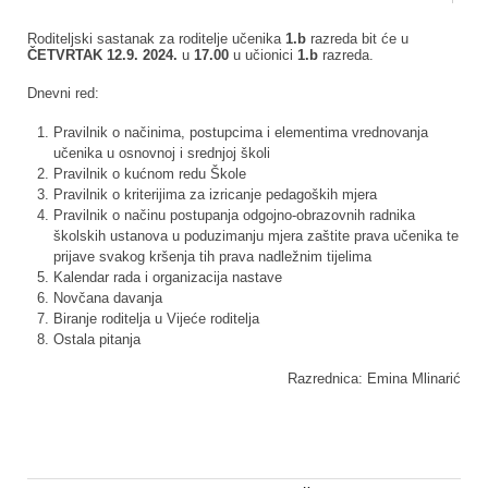
Roditeljski sastanak za roditelje učenika
1.b
razreda bit će u
ČETVRTAK
12.9. 2024.
u
17.00
u učionici
1.b
razreda.
Dnevni red:
Pravilnik o načinima, postupcima i elementima vrednovanja
učenika u osnovnoj i srednjoj školi
Pravilnik o kućnom redu Škole
Pravilnik o kriterijima za izricanje pedagoških mjera
Pravilnik o načinu postupanja odgojno-obrazovnih radnika
školskih ustanova u poduzimanju mjera zaštite prava učenika te
prijave svakog kršenja tih prava nadležnim tijelima
Kalendar rada i organizacija nastave
Novčana davanja
Biranje roditelja u Vijeće roditelja
Ostala pitanja
Razrednica: Emina Mlinarić