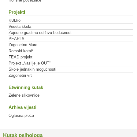
Korisne poveznice
Projekti
KULko
Vesela škola
Zajedno gradimo održivu budućnost
PEARLS
Zagonetna Mura
Romski kotač
FEAD projekt
Projekt „Nasilje je OUT“
Škole jednakih mogućnosti
Zagonetni vrt
Etwinning kutak
Zelene slikovnice
Arhiva vijesti
Oglasna ploča
Kutak psihologa