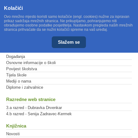
Kolačići
Ovo mrežno mjesto koristi samo kolačiće (engl. cookies) nužne za ispravan
prikaz sadržaja mrežnih stranica. Ne prikupljamo, pohranjujemo niti
obrađujemo osobne podatke posjetitelja. Nastavkom pregleda naših mrežnih
stranica prihvaćate da se nužni kolačići spreme na vaš uređaj.
Slažem se
Glavni izbornik
Događanja
Osnovne informacije o školi
Povijest školstva
Tijela škole
Mediji o nama
Diplome i zahvalnice
Razredne web stranice
3.a razred - Dubravka Drvenkar
4.b razred - Senija Zadravec-Kermek
Knjižnica
Novosti