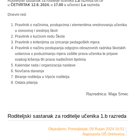
Roditeljski sastanak za roditelje učenika
1.a
razreda bit će
u
ČETVRTAK
12.9. 2024.
u
17.00
u učionici
1.a
razreda.
Dnevni red:
Pravilnik o načinima, postupcima i elementima vrednovanja učenika
u osnovnoj i srednjoj školi
Pravilnik o kućnom redu Škole
Pravilnik o kriterijima za izricanje pedagoških mjera
Pravilnik o načinu postupanja odgojno-obrazovnih radnika školskih
ustanova u poduzimanju mjera zaštite prava učenika te prijave
svakog kršenja tih prava nadležnim tijelima
Kalendar rada i organizacija nastave
Novčana davanja
Biranje roditelja u Vijeće roditelja
Ostala pitanja
Razrednica: Maja Srnec
Roditeljski sastanak za roditelje učenika 1.b razreda
Objavljeno: Ponedjeljak, 09 Rujan 2024 10:51
Napisao/la OŠ Orehovica