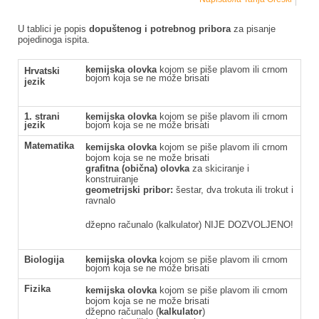
U tablici je popis
dopuštenog i potrebnog pribora
za pisanje
pojedinoga ispita.
kemijska olovka
kojom se piše plavom ili crnom
Hrvatski
bojom koja se ne može brisati
jezik
1. strani
kemijska olovka
kojom se piše plavom ili crnom
jezik
bojom koja se ne može brisati
Matematika
kemijska olovka
kojom se piše plavom ili crnom
bojom koja se ne može brisati
grafitna (obična) olovka
za skiciranje i
konstruiranje
geometrijski pribor:
šestar, dva trokuta ili trokut i
ravnalo
džepno računalo (kalkulator) NIJE DOZVOLJENO!
Biologija
kemijska olovka
kojom se piše plavom ili crnom
bojom koja se ne može brisati
Fizika
kemijska olovka
kojom se piše plavom ili crnom
bojom koja se ne može brisati
džepno računalo (
kalkulator
)