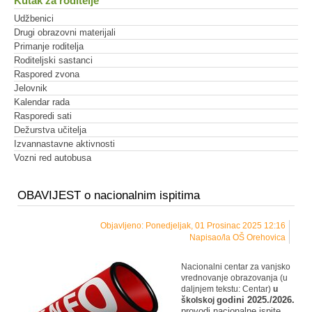
Kutak za roditelje
Udžbenici
Drugi obrazovni materijali
Primanje roditelja
Roditeljski sastanci
Raspored zvona
Jelovnik
Kalendar rada
Rasporedi sati
Dežurstva učitelja
Izvannastavne aktivnosti
Vozni red autobusa
OBAVIJEST o nacionalnim ispitima
Objavljeno: Ponedjeljak, 01 Prosinac 2025 12:16
Napisao/la OŠ Orehovica
Nacionalni centar za vanjsko
vrednovanje obrazovanja (u
daljnjem tekstu: Centar)
u
godini 2025./2026.
školskoj
provodi nacionalne ispite