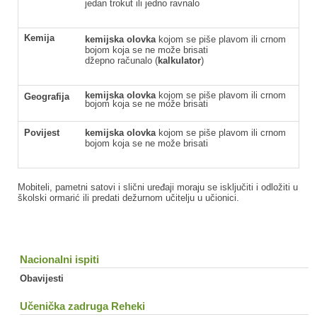
jedan trokut ili jedno ravnalo
Kemija
kemijska olovka
kojom se piše plavom ili crnom
bojom koja se ne može brisati
džepno računalo (
kalkulator
)
kemijska olovka
kojom se piše plavom ili crnom
Geografija
bojom koja se ne može brisati
Povijest
kemijska olovka
kojom se piše plavom ili crnom
bojom koja se ne može brisati
Mobiteli, pametni satovi i slični uređaji moraju se isključiti i odložiti u
školski ormarić ili predati dežurnom učitelju u učionici.
Nacionalni ispiti
Obavijesti
Učenička zadruga Reheki