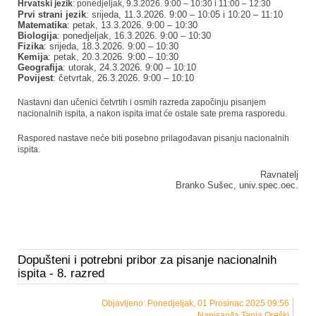
Hrvatski jezik
: ponedjeljak, 9.3.2026. 9:00 – 10:30 i 11:00 – 12:30
Prvi strani jezik
: srijeda, 11.3.2026. 9:00 – 10:05 i 10:20 – 11:10
Matematika
: petak, 13.3.2026. 9:00 – 10:30
Biologija
: ponedjeljak, 16.3.2026. 9:00 – 10:30
Fizika
: srijeda, 18.3.2026. 9:00 – 10:30
Kemija
: petak, 20.3.2026. 9:00 – 10:30
Geografija
: utorak, 24.3.2026. 9:00 – 10:10
Povijest
: četvrtak, 26.3.2026. 9:00 – 10:10
Nastavni dan učenici četvrtih i osmih razreda započinju pisanjem
nacionalnih ispita, a nakon ispita imat će ostale sate prema rasporedu.
Raspored nastave neće biti posebno prilagođavan pisanju nacionalnih
ispita.
Ravnatelj
Branko Sušec, univ.spec.oec.
Dopušteni i potrebni pribor za pisanje nacionalnih
ispita - 8. razred
Objavljeno: Ponedjeljak, 01 Prosinac 2025 09:56
Napisao/la Tanja Oreški