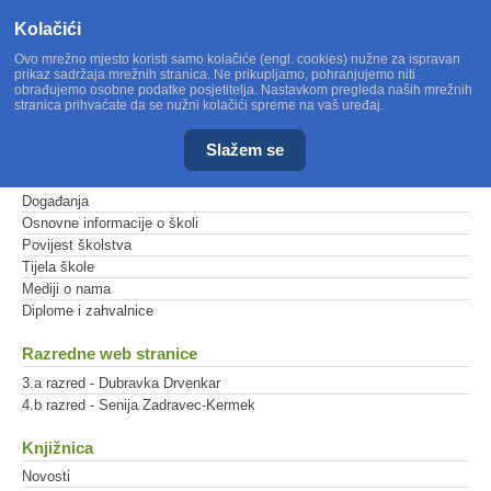
Kolačići
Ovo mrežno mjesto koristi samo kolačiće (engl. cookies) nužne za ispravan
prikaz sadržaja mrežnih stranica. Ne prikupljamo, pohranjujemo niti
obrađujemo osobne podatke posjetitelja. Nastavkom pregleda naših mrežnih
stranica prihvaćate da se nužni kolačići spreme na vaš uređaj.
Slažem se
Glavni izbornik
Događanja
Osnovne informacije o školi
Povijest školstva
Tijela škole
Mediji o nama
Diplome i zahvalnice
Razredne web stranice
3.a razred - Dubravka Drvenkar
4.b razred - Senija Zadravec-Kermek
Knjižnica
Novosti