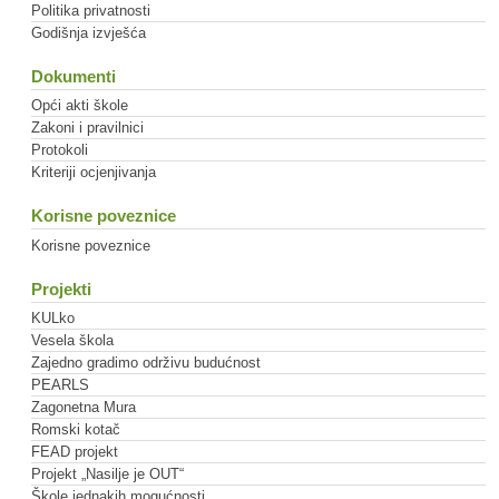
Politika privatnosti
Godišnja izvješća
Dokumenti
Opći akti škole
Zakoni i pravilnici
Protokoli
Kriteriji ocjenjivanja
Korisne poveznice
Korisne poveznice
Projekti
KULko
Vesela škola
Zajedno gradimo održivu budućnost
PEARLS
Zagonetna Mura
Romski kotač
FEAD projekt
Projekt „Nasilje je OUT“
Škole jednakih mogućnosti