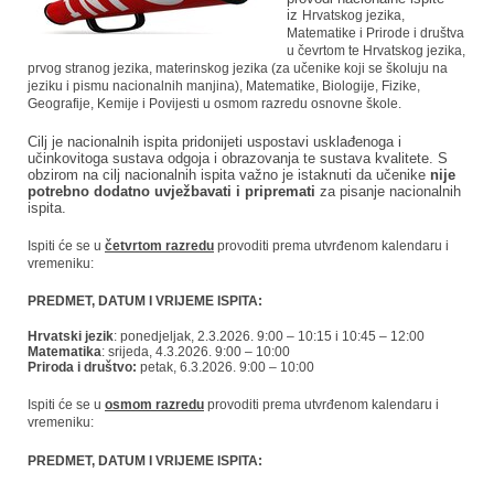
iz
Hrvatskog jezika,
Matematike i Prirode i društva
u čevrtom te
Hrvatskog jezika,
prvog stranog jezika,
materinskog jezika (za učenike koji se školuju na
jeziku i pismu nacionalnih manjina), Matematike,
Biologije, Fizike,
Geografije, Kemije i Povijesti u osmom razredu osnovne škole.
Cilj je nacionalnih ispita pridonijeti uspostavi usklađenoga i
učinkovitoga sustava odgoja i obrazovanja te sustava kvalitete. S
obzirom na cilj nacionalnih ispita važno je istaknuti da učenike
nije
potrebno dodatno uvježbavati i pripremati
za pisanje nacionalnih
ispita.
Ispiti će se u
četvrtom razredu
provoditi prema utvrđenom kalendaru i
vremeniku:
PREDMET, DATUM I VRIJEME ISPITA:
Hrvatski jezik
: ponedjeljak, 2.3.2026. 9:00 – 10:15 i 10:45 – 12:00
Matematika
: srijeda, 4.3.2026. 9:00 – 10:00
Priroda i društvo:
petak, 6.3.2026. 9:00 – 10:00
Ispiti će se u
osmom razredu
provoditi prema utvrđenom kalendaru i
vremeniku:
PREDMET, DATUM I VRIJEME ISPITA: