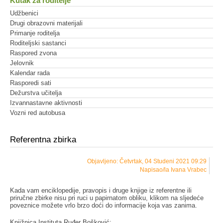
Kutak za roditelje
Udžbenici
Drugi obrazovni materijali
Primanje roditelja
Roditeljski sastanci
Raspored zvona
Jelovnik
Kalendar rada
Rasporedi sati
Dežurstva učitelja
Izvannastavne aktivnosti
Vozni red autobusa
Referentna zbirka
Objavljeno: Četvrtak, 04 Studeni 2021 09:29
Napisao/la Ivana Vrabec
Kada vam enciklopedije, pravopis i druge knjige iz referentne ili
priručne zbirke nisu pri ruci u papirnatom obliku, klikom na sljedeće
poveznice možete vrlo brzo doći do informacije koja vas zanima.
Knjižnica Instituta Ruđer Bošković: