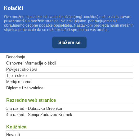
Kolačići
Ovo mrežno mjesto koristi samo kolačiće (engl. cookies) nužne za ispravan
prikaz sadržaja mrežnih stranica. Ne prikupljamo, pohranjujemo niti
obrađujemo osobne podatke posjetitelja. Nastavkom pregleda naših mrežnih
stranica prihvaćate da se nužni kolačići spreme na vaš uređaj.
Slažem se
Glavni izbornik
Događanja
Osnovne informacije o školi
Povijest školstva
Tijela škole
Mediji o nama
Diplome i zahvalnice
Razredne web stranice
3.a razred - Dubravka Drvenkar
4.b razred - Senija Zadravec-Kermek
Knjižnica
Novosti