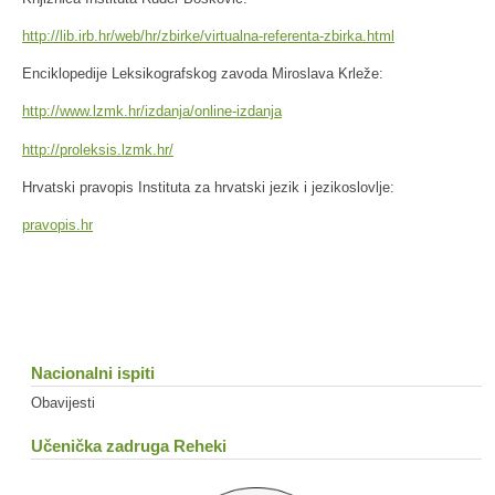
http://lib.irb.hr/web/hr/zbirke/virtualna-referenta-zbirka.html
Enciklopedije Leksikografskog zavoda Miroslava Krleže:
http://www.lzmk.hr/izdanja/online-izdanja
http://proleksis.lzmk.hr/
Hrvatski pravopis Instituta za hrvatski jezik i jezikoslovlje:
pravopis.hr
Nacionalni ispiti
Obavijesti
Učenička zadruga Reheki