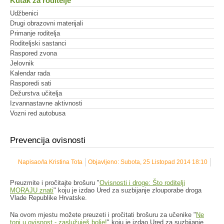
Kutak za roditelje
Udžbenici
Drugi obrazovni materijali
Primanje roditelja
Roditeljski sastanci
Raspored zvona
Jelovnik
Kalendar rada
Rasporedi sati
Dežurstva učitelja
Izvannastavne aktivnosti
Vozni red autobusa
Prevencija ovisnosti
Napisao/la Kristina Tota
Objavljeno: Subota, 25 Listopad 2014 18:10
Preuzmite i pročitajte brošuru "
Ovisnosti i droge: Što roditelji
MORAJU znati
" koju je izdao Ured za suzbijanje zlouporabe droga
Vlade Republike Hrvatske.
Na ovom mjestu možete preuzeti i pročitati brošuru za učenike "
Ne
toni u ovisnost - zaslužuješ bolje!
" koju je izdao Ured za suzbijanje