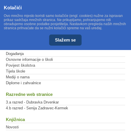
Kolačići
Ovo mrežno mjesto koristi samo kolačiće (engl. cookies) nužne za ispravan
prikaz sadržaja mrežnih stranica. Ne prikupljamo, pohranjujemo niti
obrađujemo osobne podatke posjetitelja. Nastavkom pregleda naših mrežnih
stranica prihvaćate da se nužni kolačići spreme na vaš uređaj.
Slažem se
Glavni izbornik
Događanja
Osnovne informacije o školi
Povijest školstva
Tijela škole
Mediji o nama
Diplome i zahvalnice
Razredne web stranice
3.a razred - Dubravka Drvenkar
4.b razred - Senija Zadravec-Kermek
Knjižnica
Novosti