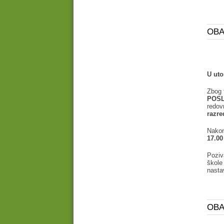
OBA
U uto
Zbog 
POSL
redov
razre
Nakon
17.00
Poziv
škole
nasta
OBA