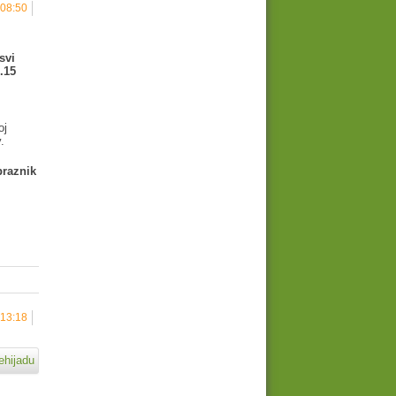
 08:50
svi
.15
oj
y.
praznik
 13:18
ehijadu