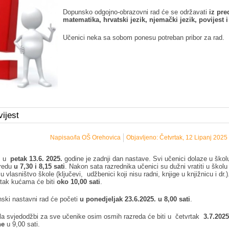
Dopunsko odgojno-obrazovni rad će se održavati
iz pr
matematika, hrvatski jezik, njemački jezik, povijest i 
Učenici neka sa sobom ponesu potreban pribor za rad.
ijest
Napisao/la OŠ Orehovica
Objavljeno: Četvrtak, 12 Lipanj 2025
a, u
petak 13.6. 2025.
godine je zadnji dan nastave. Svi učenici dolaze u škol
oredu
u 7,30 i 8,15 sati
. Nakon sata razrednika učenici su dužni vratiti u školu 
u vlasništvo škole (ključevi, udžbenici koji nisu radni, knjige u knjižnicu i dr.)
tak kućama će biti
oko 10,00 sati
.
ski nastavni rad će početi
u ponedjeljak 23.6.2025. u 8,00 sati
.
la svjedodžbi za sve učenike osim osmih razreda će biti u četvrtak
3.7.2025
ne
u 9,00 sati.