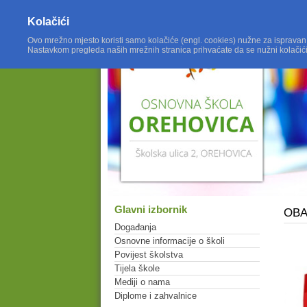
Kolačići
Ovo mrežno mjesto koristi samo kolačiće (engl. cookies) nužne za ispravan
Nastavkom pregleda naših mrežnih stranica prihvaćate da se nužni kolačić
Glavni izbornik
OBAV
Događanja
Osnovne informacije o školi
Povijest školstva
Tijela škole
Mediji o nama
Diplome i zahvalnice