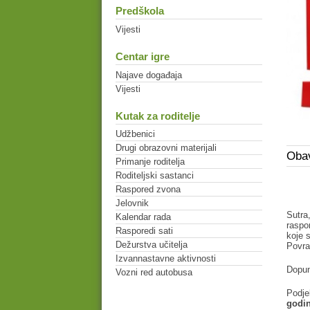
Predškola
Vijesti
Centar igre
Najave događaja
Vijesti
Kutak za roditelje
Udžbenici
Drugi obrazovni materijali
Obav
Primanje roditelja
Roditeljski sastanci
Raspored zvona
Jelovnik
Sutr
Kalendar rada
rasp
Rasporedi sati
koje s
Dežurstva učitelja
Povra
Izvannastavne aktivnosti
Dopun
Vozni red autobusa
Podje
godi