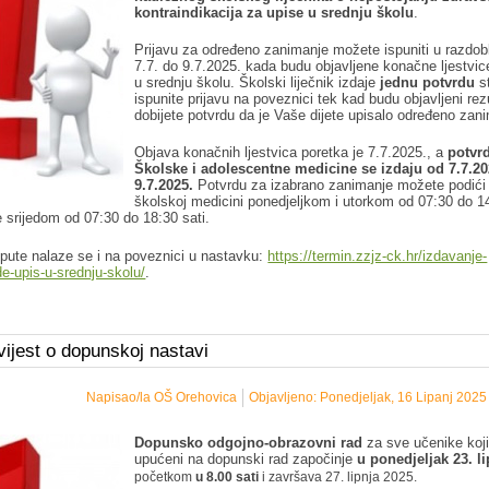
kontraindikacija za upise u srednju školu
.
Prijavu za određeno zanimanje možete ispuniti u razdob
7.7. do 9.7.2025. kada budu objavljene konačne ljestvic
u srednju školu. Školski liječnik izdaje
jednu potvrdu
s
ispunite prijavu na poveznici tek kad budu objavljeni rezu
dobijete potvrdu da je Vaše dijete upisalo određeno zan
Objava konačnih ljestvica poretka je 7.7.2025., a
potvr
Školske i adolescentne medicine se izdaju od 7.7.20
9.7.2025.
Potvrdu za izabrano zanimanje možete podići
školskoj medicini ponedjeljkom i utorkom od 07:30 do 1
te srijedom od 07:30 do 18:30 sati.
pute nalaze se i na poveznici u nastavku:
https://termin.zzjz-ck.hr/izdavanje-
de-upis-u-srednju-skolu/
.
ijest o dopunskoj nastavi
Napisao/la OŠ Orehovica
Objavljeno: Ponedjeljak, 16 Lipanj 2025
Dopunsko odgojno-obrazovni rad
za sve učenike koj
upućeni na dopunski rad započinje
u ponedjeljak 23. l
početkom
u 8.00 sati
i završava 27. lipnja 2025.