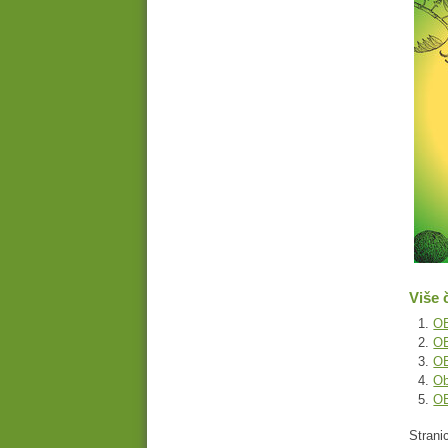
Više 
O
O
O
Ob
O
Strani