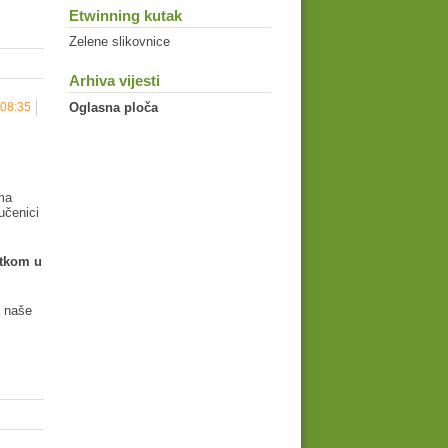
Etwinning kutak
Zelene slikovnice
Arhiva vijesti
Oglasna ploča
 08:35
ema
čenici
etkom u
e naše