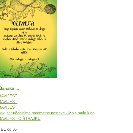
članaka ...
BAVIJEST
BAVIJEST
BAVIJEST
avijest učenicima predmetne nastave - Moje malo kino
BAVIJEST O ŠTRAJKU
ca 1 od 36