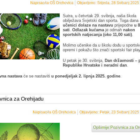
Napisao/la OŠ Orehovica
Objavljeno: Srijeda, 28 Svibanj 2025
Sutra, u četvrtak 29. svibnja, naša škola
obilježava Svjetski dan sporta. Toga dana
učenici dolaze na nastavu
prijepodne
u 8
sati
.
Odlazak kućama
je odmah
nakon
sportskih natjecanja (oko 11,00 sati)
.
Molimo učenike da u školu dođu u sportsk
opremi i pokažu što znači sportski fair pla
U petak je 30. svibnja,
Dan državnosti
– 
Republike Hrvatske i neradni dan
.
vna nastava
će se nastaviti
u ponedjeljak 2. lipnja 2025. godine
.
vnica za Orehijadu
Napisao/la OŠ Orehovica
Objavljeno: Petak, 23 Svibanj 2025
Opširnije:Pozivnica za Or