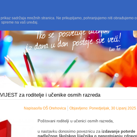
 prikaz sadržaja mrežnih stranica. Ne prikupljamo, pohranjujemo niti obrađujemo o
i spreme na vaš uređaj.
IJEST za roditelje i učenike osmih razreda
Napisao/la OŠ Orehovica
Objavljeno: Ponedjeljak, 30 Lipanj 2025
Poštovani roditelji u učenici osmih razreda,
u nastavku donosimo poveznicu za
izdavanje potvrde
nadležnog školskog liječnika o nepostojanju zdravs