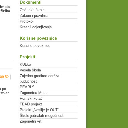
Dokumenti
edmeta
Opći akti škole
fizika
.
Zakoni i pravilnici
Protokoli
Kriteriji ocjenjivanja
Korisne poveznice
Korisne poveznice
Projekti
KULko
Vesela škola
Zajedno gradimo održivu
 09:52
budućnost
PEARLS
u po
Zagonetna Mura
stvari
.
Romski kotač
FEAD projekt
Projekt „Nasilje je OUT“
Škole jednakih mogućnosti
.
Zagonetni vrt