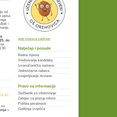
lju od
e upisa
toga
ltati i
imanje.
de
web stranica zadruge
25. do
 na
Natječaji i ponude
4:30
Radna mjesta
Vrednovanje kandidata
Izvanučionička nastava
Jednostavna nabava
Iznajmljivanje dvorane
Pravo na informacije
Službenik za informiranje
 11:42
Zahtjev za pristup inform.
Politika privatnosti
i su
Godišnja izvješća
ipnja
s