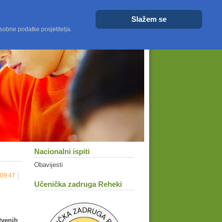
Veličina fonta
Veće
Resetiraj
Manje
Slažem se
sobne podatke posjetitelja.
Nacionalni ispiti
Obavijesti
 09:47
Učenička zadruga Reheki
tvenih