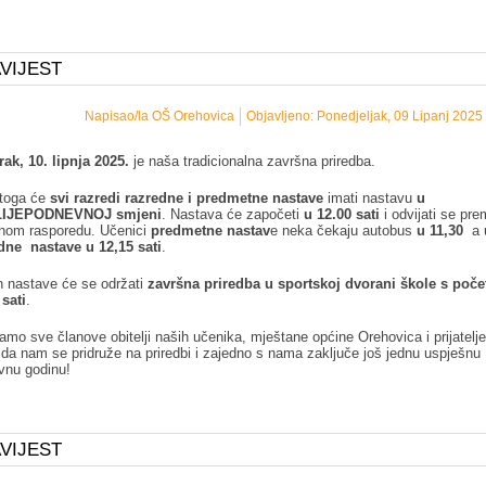
VIJEST
Napisao/la OŠ Orehovica
Objavljeno: Ponedjeljak, 09 Lipanj 2025
rak, 10. lipnja 2025.
je naša tradicionalna završna priredba.
toga će
svi razredi razredne i predmetne nastave
imati nastavu
u
IJEPODNEVNOJ smjeni
. Nastava će započeti
u 12.00 sati
i odvijati se pr
nom rasporedu. Učenici
predmetne nastav
e neka čekaju autobus
u 11,30
a u
dne nastave u 12,15 sati
.
 nastave će se održati
završna priredba u sportskoj dvorani škole s poč
 sati
.
amo sve članove obitelji naših učenika, mještane općine Orehovica i prijatelj
 da nam se pridruže na priredbi i zajedno s nama zaključe još jednu uspješnu
vnu godinu!
VIJEST