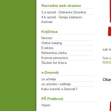
Razredne web stranice
3.a razred - Dubravka Drvenkar
4.b razred - Senija Zadravec-
Kermek
Knjižnica
Novosti
Online katalog
E-lektira
sati 
Referentna zbirka
Korisne poveznice
Sve u
potvr
Školski list Krtica
e-Dnevnik
za učitelje
Obav
za učenike i roditelje
Kako koristiti e-Dnevnik?
PŠ Podbrest
Vijesti