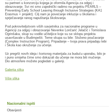
su partneri u konzorciju kojega je oformila Agencija za odgoj i
obrazovanje. Svi mi smo zajednički radimo na projektu PEARLS –
Preventing Early School Leaving through Inclusive Strategies (KA1
Erasmus + projekt). Cilj nam je povećanje inkluzije u školama i
sprječavanje ranog napuštanja školovanja.
Pod pokroviteljstvom viših savjetnika za nacionalne programe u
Agenciji za odgoj i obrazovanje Nevenke Lončarić Jelačić i Tomislava
Ogrinšaka, skup su vodile učiteljice koje su se sklopu projekta
usavršavale u Budimpešti. Teme skupa su bile: Složeno poučavanje
(Complex Instruction Program), Pripadanje – tvoja prava pripadaju tebi
i Škola kao okruženje za učenje.
Uz pregršt novih ideja i korisnog materijala za buduću uporabu, bilo je
i puno smijeha čime smo dokazali da učenje ne mora biti mučenje.
Dio atmosfere možete pogledati u galeriji.
Galerija slika
Više slika
Nacionalni ispiti
Obavijesti