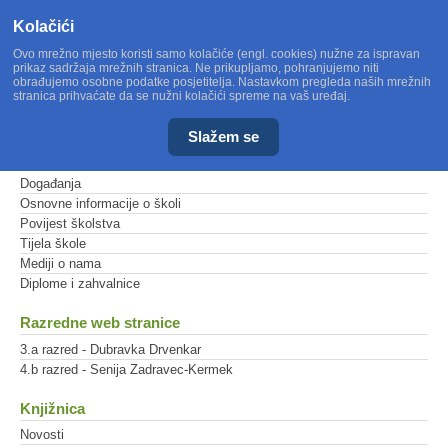
Kolačići
Ovo mrežno mjesto koristi samo kolačiće (engl. cookies) nužne za ispravan
prikaz sadržaja mrežnih stranica. Ne prikupljamo, pohranjujemo niti
obrađujemo osobne podatke posjetitelja. Nastavkom pregleda naših mrežnih
stranica prihvaćate da se nužni kolačići spreme na vaš uređaj.
Slažem se
Glavni izbornik
Događanja
Osnovne informacije o školi
Povijest školstva
Tijela škole
Mediji o nama
Diplome i zahvalnice
Razredne web stranice
3.a razred - Dubravka Drvenkar
4.b razred - Senija Zadravec-Kermek
Knjižnica
Novosti