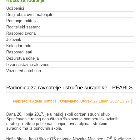
Kutak za roditelje
Udžbenici
Drugi obrazovni materijali
Primanje roditelja
Roditeljski sastanci
Raspored zvona
Jelovnik
Kalendar rada
Rasporedi sati
Dežurstva učitelja
Izvannastavne aktivnosti
Vozni red autobusa
Radionica za ravnatelje i stručne suradnike - PEARLS
Napisao/la Adela Tompoš
Objavljeno: Utorak, 27 Lipanj 2017 13:27
Dana 26. lipnja 2017. je u našoj školi održan stručni skup
Sprječavanje ranog napuštanja školovanja pomoću inkluzivnih
strategija. Skup je bio namijenjen ravnateljima i stručnim
suradnicima iz osnovnih škola.
Naša škola, kao i škole OŠ dr.Ivana Novaka Macinec i OŠ Kuršanec