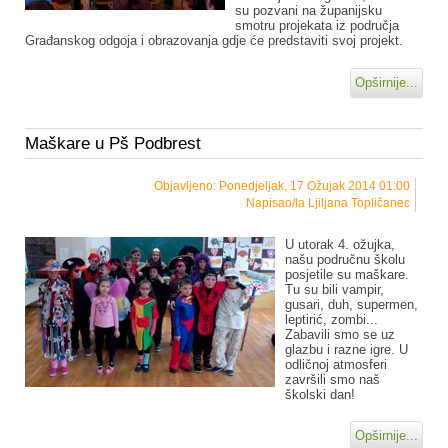
su pozvani na županijsku
smotru projekata iz područja
Građanskog odgoja i obrazovanja gdje će predstaviti svoj projekt.
Opširnije...
Maškare u Pš Podbrest
Objavljeno: Ponedjeljak, 17 Ožujak 2014 01:00
Napisao/la Ljiljana Topličanec
U utorak 4. ožujka,
našu područnu školu
posjetile su maškare.
Tu su bili vampir,
gusari, duh, supermen,
leptirić, zombi...
Zabavili smo se uz
glazbu i razne igre. U
odličnoj atmosferi
završili smo naš
školski dan!
Opširnije...