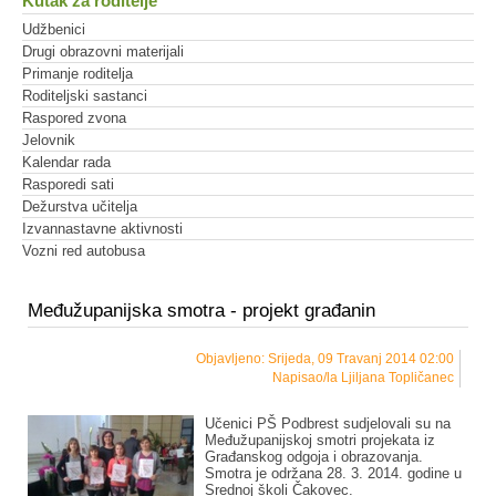
Kutak za roditelje
Udžbenici
Drugi obrazovni materijali
Primanje roditelja
Roditeljski sastanci
Raspored zvona
Jelovnik
Kalendar rada
Rasporedi sati
Dežurstva učitelja
Izvannastavne aktivnosti
Vozni red autobusa
Međužupanijska smotra - projekt građanin
Objavljeno: Srijeda, 09 Travanj 2014 02:00
Napisao/la Ljiljana Topličanec
Učenici PŠ Podbrest sudjelovali su na
Međužupanijskoj smotri projekata iz
Građanskog odgoja i obrazovanja.
Smotra je održana 28. 3. 2014. godine u
Srednoj školi Čakovec.