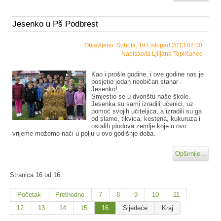
Jesenko u Pš Podbrest
Objavljeno: Subota, 19 Listopad 2013 02:00
Napisao/la Ljiljana Topličanec
Kao i prošle godine, i ove godine nas je
posjetio jedan neobičan stanar -
Jesenko!
Smjestio se u dvorištu naše škole.
Jesenka su sami izradili učenici, uz
pomoć svojih učiteljica, a izradili su ga
od slame, tikvica, kestena, kukuruza i
ostalih plodova zemlje koje u ovo
vrijeme možemo naći u polju u ovo godišnje doba.
Opširnije...
Stranica 16 od 16
Početak
Prethodno
7
8
9
10
11
12
13
14
15
16
Sljedeće
Kraj