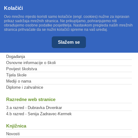
Kolačići
Ovo mrežno mjesto koristi samo kolačiće (engl. cookies) nužne za ispravan
prikaz sadržaja mrežnih stranica. Ne prikupljamo, pohranjujemo niti
obrađujemo osobne podatke posjetitelja. Nastavkom pregleda naših mrežnih
stranica prihvaćate da se nužni kolačići spreme na vaš uređaj.
Slažem se
Glavni izbornik
Događanja
Osnovne informacije o školi
Povijest školstva
Tijela škole
Mediji o nama
Diplome i zahvalnice
Razredne web stranice
3.a razred - Dubravka Drvenkar
4.b razred - Senija Zadravec-Kermek
Knjižnica
Novosti