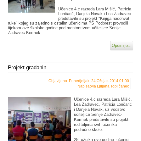
Učenice 4.c razreda Lara Mišić, Patricia
Lončarić, Danjela Novak i Lea Zadravec
predstavile su projekt "Knjiga nadohvat
ruke" kojeg su zajedno s ostalim učenicima PŠ Podbrest provodili
tijekom ove školske godine pod mentorstvom učiteljice Senije
Zadravec-Kermek.
Opširnije...
Projekt građanin
Objavljeno: Ponedjeljak, 24 Ožujak 2014 01:00
Napisao/la Ljiljana Topličanec
Učenice 4.c razreda Lara Mišić,
Lea Zadravec, Patricia Lončarić
i Danjela Novak, uz vodstvo
učiteljice Senije Zadravec-
Kermek predstavile su projekt
roditeljima svih učenika
područne škole.
28. ožujka ove godine, učenici