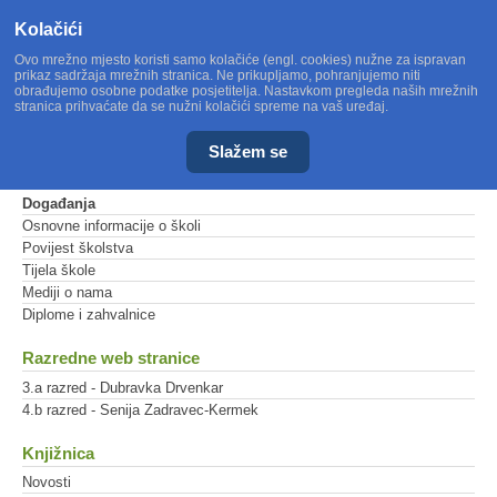
Kolačići
Ovo mrežno mjesto koristi samo kolačiće (engl. cookies) nužne za ispravan
prikaz sadržaja mrežnih stranica. Ne prikupljamo, pohranjujemo niti
obrađujemo osobne podatke posjetitelja. Nastavkom pregleda naših mrežnih
stranica prihvaćate da se nužni kolačići spreme na vaš uređaj.
Slažem se
Glavni izbornik
Događanja
Osnovne informacije o školi
Povijest školstva
Tijela škole
Mediji o nama
Diplome i zahvalnice
Razredne web stranice
3.a razred - Dubravka Drvenkar
4.b razred - Senija Zadravec-Kermek
Knjižnica
Novosti