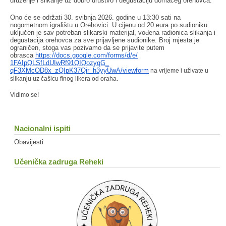
druženje i slikanje uz dobro društvo i degustaciju domaćeg orehovca.
Ono će se održati 30. svibnja 2026. godine u 13:30 sati na
nogometnom igralištu u Orehovici. U cijenu od 20 eura po sudioniku
uključen je sav potreban slikarski materijal, vođena radionica slikanja i
degustacija orehovca za sve prijavljene sudionike. Broj mjesta je
ograničen, stoga vas pozivamo da se prijavite putem
obrasca
https://docs.google.com/forms/
d/e/
1FAIpQLSfLdUIwRf91QIQozyqG_
qF3XMcOD8x_zQIpK37Qir_h3yyUwA/
viewform
na vrijeme i uživate u
slikanju uz čašicu finog likera od oraha.
Vidimo se!
Nacionalni ispiti
Obavijesti
Učenička zadruga Reheki