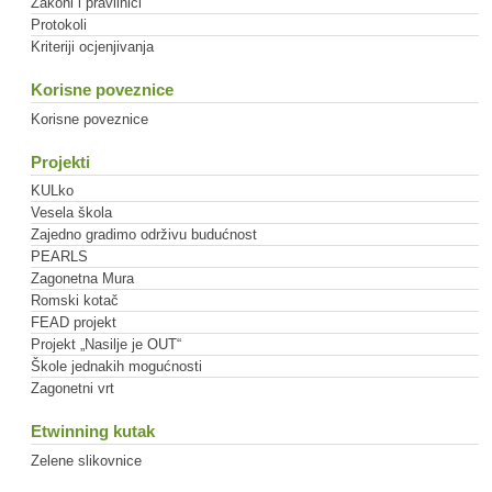
Zakoni i pravilnici
Protokoli
Kriteriji ocjenjivanja
Korisne poveznice
Korisne poveznice
Projekti
KULko
Vesela škola
Zajedno gradimo održivu budućnost
PEARLS
Zagonetna Mura
Romski kotač
FEAD projekt
Projekt „Nasilje je OUT“
Škole jednakih mogućnosti
Zagonetni vrt
Etwinning kutak
Zelene slikovnice