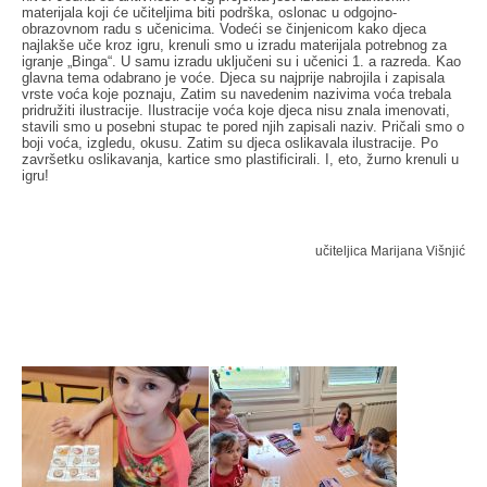
materijala koji će učiteljima biti podrška, oslonac u odgojno-
obrazovnom radu s učenicima. Vodeći se činjenicom kako djeca
najlakše uče kroz igru, krenuli smo u izradu materijala potrebnog za
igranje „Binga“. U samu izradu uključeni su i učenici 1. a razreda. Kao
glavna tema odabrano je voće. Djeca su najprije nabrojila i zapisala
vrste voća koje poznaju, Zatim su navedenim nazivima voća trebala
pridružiti ilustracije. Ilustracije voća koje djeca nisu znala imenovati,
stavili smo u posebni stupac te pored njih zapisali naziv. Pričali smo o
boji voća, izgledu, okusu. Zatim su djeca oslikavala ilustracije. Po
završetku oslikavanja, kartice smo plastificirali. I, eto, žurno krenuli u
igru!
učiteljica Marijana Višnjić