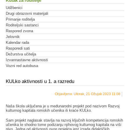
Kutak za roditelje
Udžbenici
Drugi obrazovni materijali
Primanje roditelja
Roditeljski sastanci
Raspored zvona
Jelovnik
Kalendar rada
Rasporedi sati
Dežurstva učitelja
Izvannastavne aktivnosti
Vozni red autobusa
KULko aktivnosti u 1. a razredu
Objavljeno: Utorak, 21 Ožujak 2023 11:08
Naša škola uključena je u međunarodni projekt pod nazivom Razvoj
kulturnog kapitala romskih učenika ili kraće KULko.
Sam projekt naglasak stavlja na razvoj ključnih kompetencija romskih
učenika te shodno tome podizanju njihovog kulturnog kapitala na viši
nivo. Jedna od aktivnosti ovog projekta jest izrada didaktičkih