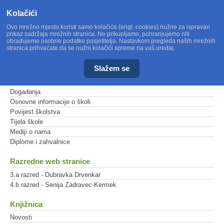
Kolačići
Ovo mrežno mjesto koristi samo kolačiće (engl. cookies) nužne za ispravan
prikaz sadržaja mrežnih stranica. Ne prikupljamo, pohranjujemo niti
obrađujemo osobne podatke posjetitelja. Nastavkom pregleda naših mrežnih
stranica prihvaćate da se nužni kolačići spreme na vaš uređaj.
Slažem se
Glavni izbornik
Događanja
Osnovne informacije o školi
Povijest školstva
Tijela škole
Mediji o nama
Diplome i zahvalnice
Razredne web stranice
3.a razred - Dubravka Drvenkar
4.b razred - Senija Zadravec-Kermek
Knjižnica
Novosti