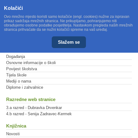
Kolačići
Ovo mrežno mjesto koristi samo kolačiće (engl. cookies) nužne za ispravan
prikaz sadržaja mrežnih stranica. Ne prikupljamo, pohranjujemo niti
obrađujemo osobne podatke posjetitelja. Nastavkom pregleda naših mrežnih
stranica prihvaćate da se nužni kolačići spreme na vaš uređaj.
Slažem se
Glavni izbornik
Događanja
Osnovne informacije o školi
Povijest školstva
Tijela škole
Mediji o nama
Diplome i zahvalnice
Razredne web stranice
3.a razred - Dubravka Drvenkar
4.b razred - Senija Zadravec-Kermek
Knjižnica
Novosti