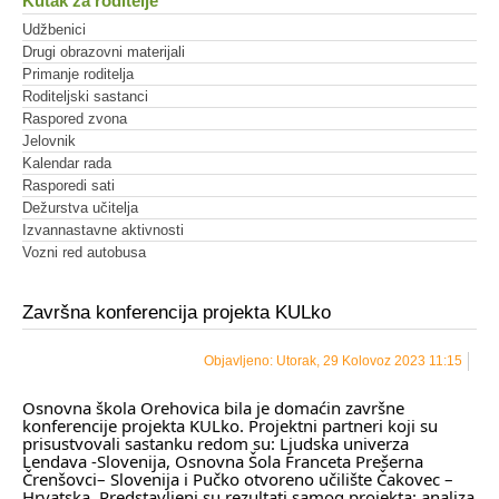
Kutak za roditelje
Udžbenici
Drugi obrazovni materijali
Primanje roditelja
Roditeljski sastanci
Raspored zvona
Jelovnik
Kalendar rada
Rasporedi sati
Dežurstva učitelja
Izvannastavne aktivnosti
Vozni red autobusa
Završna konferencija projekta KULko
Objavljeno: Utorak, 29 Kolovoz 2023 11:15
Osnovna škola Orehovica bila je domaćin završne
konferencije projekta KULko. Projektni partneri koji su
prisustvovali sastanku redom su: Ljudska univerza
Lendava -Slovenija, Osnovna Šola Franceta Prešerna
Črenšovci– Slovenija i Pučko otvoreno učilište Čakovec –
Hrvatska. Predstavljeni su rezultati samog projekta: analiza