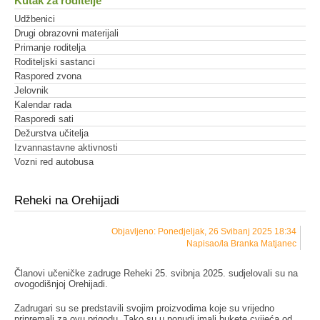
Kutak za roditelje
Udžbenici
Drugi obrazovni materijali
Primanje roditelja
Roditeljski sastanci
Raspored zvona
Jelovnik
Kalendar rada
Rasporedi sati
Dežurstva učitelja
Izvannastavne aktivnosti
Vozni red autobusa
Reheki na Orehijadi
Objavljeno: Ponedjeljak, 26 Svibanj 2025 18:34
Napisao/la Branka Matjanec
Članovi učeničke zadruge Reheki 25. svibnja 2025. sudjelovali su na
ovogodišnjoj Orehijadi.
Zadrugari su se predstavili svojim proizvodima koje su vrijedno
pripremali za ovu prigodu. Tako su u ponudi imali bukete cvijeća od