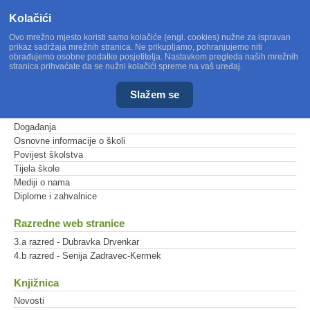
Kolačići
Ovo mrežno mjesto koristi samo kolačiće (engl. cookies) nužne za ispravan
prikaz sadržaja mrežnih stranica. Ne prikupljamo, pohranjujemo niti
obrađujemo osobne podatke posjetitelja. Nastavkom pregleda naših mrežnih
stranica prihvaćate da se nužni kolačići spreme na vaš uređaj.
Slažem se
Glavni izbornik
Događanja
Osnovne informacije o školi
Povijest školstva
Tijela škole
Mediji o nama
Diplome i zahvalnice
Razredne web stranice
3.a razred - Dubravka Drvenkar
4.b razred - Senija Zadravec-Kermek
Knjižnica
Novosti