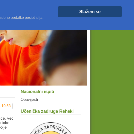
Veličina fonta
Veće
Resetiraj
Manje
Slažem se
sobne podatke posjetitelja.
Nacionalni ispiti
Obavijesti
5 10:53
Učenička zadruga Reheki
ice, već
u tako
olje