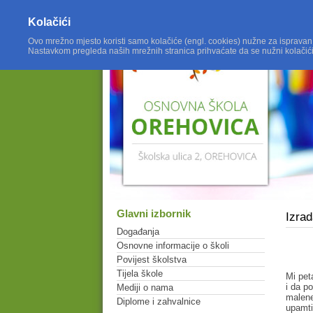
Kolačići
Ovo mrežno mjesto koristi samo kolačiće (engl. cookies) nužne za ispravan
Nastavkom pregleda naših mrežnih stranica prihvaćate da se nužni kolačić
Glavni izbornik
Izra
Događanja
Osnovne informacije o školi
Povijest školstva
Tijela škole
Mi pet
i da p
Mediji o nama
malene
Diplome i zahvalnice
upamti