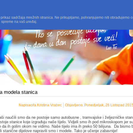
 prikaz sadržaja mrežnih stranica. Ne prikupljamo, pohranjujemo niti obrađujemo o
i spreme na vaš uređaj.
da modela stanica
Napisao/la Kristina Vrabec
Objavljeno: Ponedjeljak, 26 Listopad 201
aši naučili smo da ne postoje samo autobusne , tramvajske i željezničke stan
ostoje stanice koje izgrađuju naše tijelo. Vidjeli smo ih pod mikroskopom jer s
 da ih golim okom ne vidimo. Naše tijelo ima ih preko 50 bilijuna. Da bismo b
li stanične dijelove napravili smo i modele. Tako je učenje zabavnije!