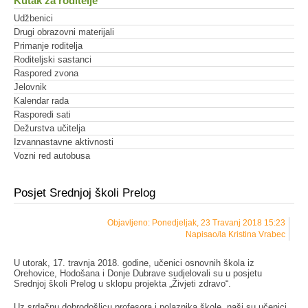
Kutak za roditelje
Udžbenici
Drugi obrazovni materijali
Primanje roditelja
Roditeljski sastanci
Raspored zvona
Jelovnik
Kalendar rada
Rasporedi sati
Dežurstva učitelja
Izvannastavne aktivnosti
Vozni red autobusa
Posjet Srednjoj školi Prelog
Objavljeno: Ponedjeljak, 23 Travanj 2018 15:23
Napisao/la Kristina Vrabec
U utorak, 17. travnja 2018. godine, učenici osnovnih škola iz
Orehovice, Hodošana i Donje Dubrave sudjelovali su u posjetu
Srednjoj školi Prelog u sklopu projekta „Živjeti zdravo“.
Uz srdačnu dobrodošlicu profesora i polaznika škole, naši su učenici