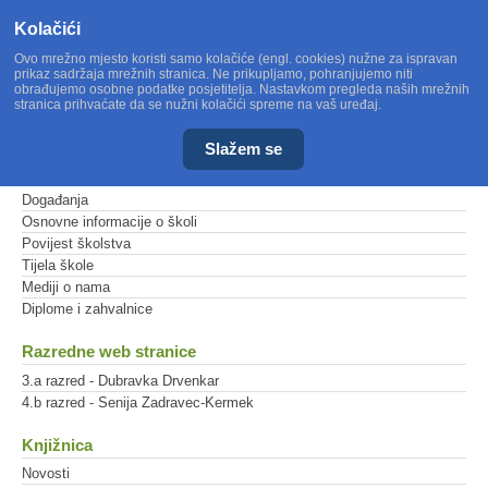
Kolačići
Ovo mrežno mjesto koristi samo kolačiće (engl. cookies) nužne za ispravan
prikaz sadržaja mrežnih stranica. Ne prikupljamo, pohranjujemo niti
obrađujemo osobne podatke posjetitelja. Nastavkom pregleda naših mrežnih
stranica prihvaćate da se nužni kolačići spreme na vaš uređaj.
Slažem se
Glavni izbornik
Događanja
Osnovne informacije o školi
Povijest školstva
Tijela škole
Mediji o nama
Diplome i zahvalnice
Razredne web stranice
3.a razred - Dubravka Drvenkar
4.b razred - Senija Zadravec-Kermek
Knjižnica
Novosti