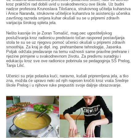
kroz praktični rad dobili uvid u svakodnevnicu ove škole. Uz budni
nadzor profesora Krunoslava Tilošanca, strukovnog učitelja kuharstva
i Anice Naranđa, strukovne učiteljice kuharstva te asistenciju učenika
završnog razreda smjera kuhar okušali su se u pripremi zdravih
varijacija širokog spleta jela.
Nešto kasnije im je Zoran Tomašić, mag.oec ugostiteljskog
posluživanja kroz radionicu predstavio točan raspored postavljanja
stola te su se uz njegovu pomoć učenici okušali u pripremi zdravih
smoothija. Za kraj je dipl. ing. prehrambene tehnologije, Jasenka
Poljak održala predavanje na temu važnosti same pravilne prehrane i
njezine primjene u svakodnevnom životu. Za predivnu suradnju i
edukaciju kroz sve ove radionice pobrinula se pedagoginja SŠ Prelog,
Tanja Lilić.
Učenici su prije polaska kući, naravno, kušali pripremljena jela, a tko
zna, možda će upravo neki od njih najesen kročiti kroz vrata Srednje
škole Prelog i u njihove ruke prepustiti svoje daljnje obrazovanje.