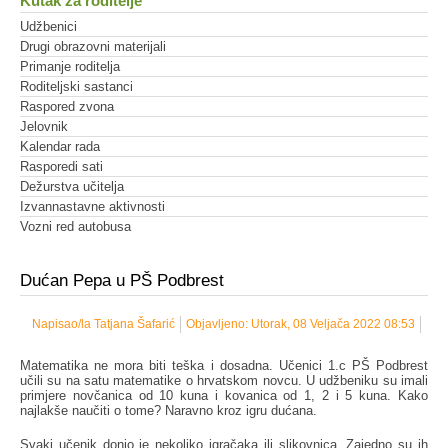
Kutak za roditelje
Udžbenici
Drugi obrazovni materijali
Primanje roditelja
Roditeljski sastanci
Raspored zvona
Jelovnik
Kalendar rada
Rasporedi sati
Dežurstva učitelja
Izvannastavne aktivnosti
Vozni red autobusa
Dućan Pepa u PŠ Podbrest
Napisao/la Tatjana Šafarić
Objavljeno: Utorak, 08 Veljača 2022 08:53
Matematika ne mora biti teška i dosadna. Učenici 1.c PŠ Podbrest
učili su na satu matematike o hrvatskom novcu. U udžbeniku su imali
primjere novčanica od 10 kuna i kovanica od 1, 2 i 5 kuna. Kako
najlakše naučiti o tome? Naravno kroz igru dućana.
Svaki učenik donio je nekoliko igračaka ili slikovnica. Zajedno su ih