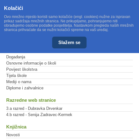
Kolačići
Ovo mrežno mjesto koristi samo kolačiće (engl. cookies) nužne za ispravan
prikaz sadržaja mrežnih stranica. Ne prikupljamo, pohranjujemo niti
obrađujemo osobne podatke posjetitelja. Nastavkom pregleda naših mrežnih
stranica prihvaćate da se nužni kolačići spreme na vaš uređaj.
Slažem se
Glavni izbornik
Događanja
Osnovne informacije o školi
Povijest školstva
Tijela škole
Mediji o nama
Diplome i zahvalnice
Razredne web stranice
3.a razred - Dubravka Drvenkar
4.b razred - Senija Zadravec-Kermek
Knjižnica
Novosti