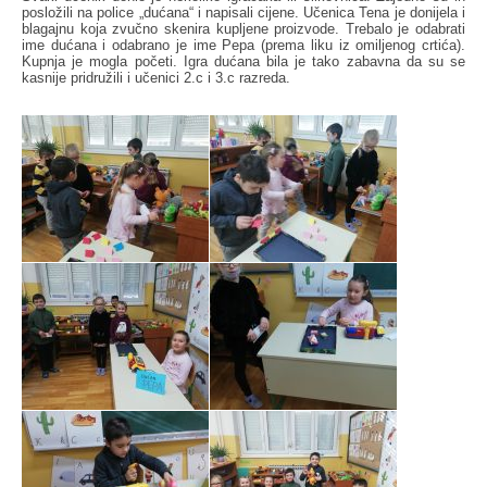
posložili na police „dućana“ i napisali cijene. Učenica Tena je donijela i
blagajnu koja zvučno skenira kupljene proizvode. Trebalo je odabrati
ime dućana i odabrano je ime Pepa (prema liku iz omiljenog crtića).
Kupnja je mogla početi. Igra dućana bila je tako zabavna da su se
kasnije pridružili i učenici 2.c i 3.c razreda.