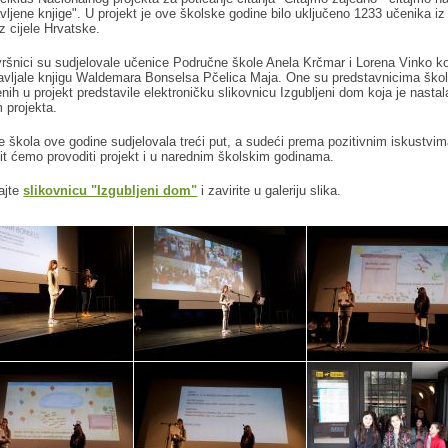
vljene knjige". U projekt je ove školske godine bilo uključeno 1233 učenika iz
iz cijele Hrvatske.
ršnici su sudjelovale učenice Područne škole Anela Krčmar i Lorena Vinko k
avljale knjigu Waldemara Bonselsa Pčelica Maja. One su predstavnicima ško
enih u projekt predstavile elektroničku slikovnicu Izgubljeni dom koja je nastal
m projekta.
e škola ove godine sudjelovala treći put, a sudeći prema pozitivnim iskustvim
it ćemo provoditi projekt i u narednim školskim godinama.
tajte
slikovnicu "Izgubljeni dom"
i zavirite u galeriju slika.