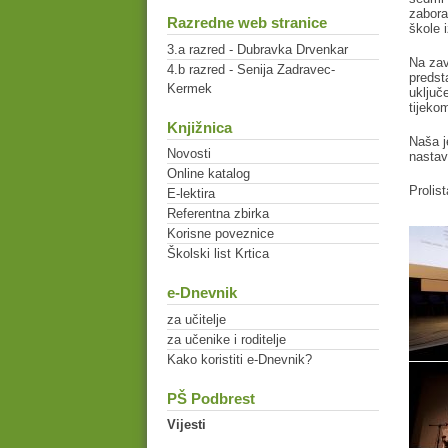
zabora
Razredne web stranice
škole 
3.a razred - Dubravka Drvenkar
Na zav
4.b razred - Senija Zadravec-
predst
Kermek
uključ
tijeko
Knjižnica
Naša j
Novosti
nastav
Online katalog
Prolis
E-lektira
Referentna zbirka
Korisne poveznice
Školski list Krtica
e-Dnevnik
za učitelje
za učenike i roditelje
Kako koristiti e-Dnevnik?
PŠ Podbrest
Vijesti