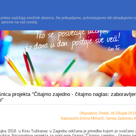
 prikaz sadržaja mrežnih stranica. Ne prikupljamo, pohranjujemo niti obrađujemo o
i spreme na vaš uređaj.
nica projekta "Čitajmo zajedno - čitajmo naglas: zaboravlje
e"
Objavljeno: Petak, 30 Ožujak 201
Napisao/la Emina Mlinarić, Senija Zadravec
ujka 2018. u Kinu Tuškanac u Zagrebu održana je priredba kojom je svečano 
ciklus Nacionalnog projekta za poticanje čitanja "Čitajmo zajedno - čitajmo n