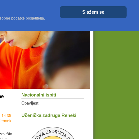
Veličina fonta
Veće
Resetiraj
Manje
Slažem se
sobne podatke posjetitelja.
Nacionalni ispiti
ne
Obavijesti
Učenička zadruga Reheki
8 14:35
-Kermek
završio
aglas: