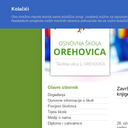
Kolačići
Ovo mrežno mjesto koristi samo kolačiće (engl. cookies) nužne za ispravan
Nastavkom pregleda naših mrežnih stranica prihvaćate da se nužni kolačić
Glavni izbornik
Završ
knjig
Događanja
Osnovne informacije o školi
Povijest školstva
Tijela škole
Mediji o nama
28. ož
Diplome i zahvalnice
sedmi 