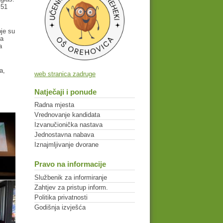
 51
oje su
la
a
a,
web stranica zadruge
Natječaji i ponude
Radna mjesta
Vrednovanje kandidata
Izvanučionička nastava
Jednostavna nabava
Iznajmljivanje dvorane
Pravo na informacije
Službenik za informiranje
Zahtjev za pristup inform.
Politika privatnosti
Godišnja izvješća