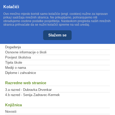
Kolačići
Ovo mrežno mjesto koristi samo kolačiće (engl. cookies) nužne za ispravan
prikaz sadržaja mrežnih stranica. Ne prikupljamo, pohranjujemo niti
obrađujemo osobne podatke posjetitelja. Nastavkom pregleda naših mrežnih
stranica prihvaćate da se nužni kolačići spreme na vaš uređaj.
Slažem se
Glavni izbornik
Događanja
Osnovne informacije o školi
Povijest školstva
Tijela škole
Mediji o nama
Diplome i zahvalnice
Razredne web stranice
3.a razred - Dubravka Drvenkar
4.b razred - Senija Zadravec-Kermek
Knjižnica
Novosti