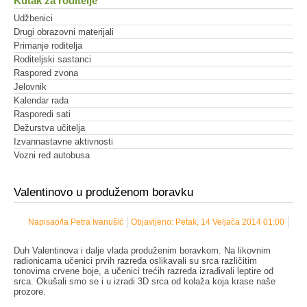
Kutak za roditelje
Udžbenici
Drugi obrazovni materijali
Primanje roditelja
Roditeljski sastanci
Raspored zvona
Jelovnik
Kalendar rada
Rasporedi sati
Dežurstva učitelja
Izvannastavne aktivnosti
Vozni red autobusa
Valentinovo u produženom boravku
Napisao/la Petra Ivanušić
Objavljeno: Petak, 14 Veljača 2014 01:00
Duh Valentinova i dalje vlada produženim boravkom. Na likovnim
radionicama učenici prvih razreda oslikavali su srca različitim
tonovima crvene boje, a učenici trećih razreda izrađivali leptire od
srca. Okušali smo se i u izradi 3D srca od kolaža koja krase naše
prozore.