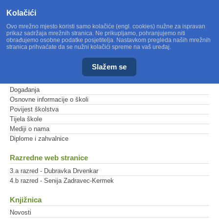
Kolačići
Ovo mrežno mjesto koristi samo kolačiće (engl. cookies) nužne za ispravan
prikaz sadržaja mrežnih stranica. Ne prikupljamo, pohranjujemo niti
obrađujemo osobne podatke posjetitelja. Nastavkom pregleda naših mrežnih
stranica prihvaćate da se nužni kolačići spreme na vaš uređaj.
Slažem se
Glavni izbornik
Događanja
Osnovne informacije o školi
Povijest školstva
Tijela škole
Mediji o nama
Diplome i zahvalnice
Razredne web stranice
3.a razred - Dubravka Drvenkar
4.b razred - Senija Zadravec-Kermek
Knjižnica
Novosti