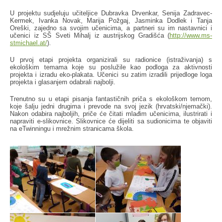
U projektu sudjeluju učiteljice Dubravka Drvenkar, Senija Zadravec-
Kermek, Ivanka Novak, Marija Požgaj, Jasminka Dodlek i Tanja
Oreški, zajedno sa svojim učenicima, a partneri su im nastavnici i
učenici iz SŠ Sveti Mihalj iz austrijskog Gradišća (
http://www.ms-
stmichael.at/
).
U prvoj etapi projekta organizirali su radionice (istraživanja) s
ekološkim temama koje su poslužile kao podloga za aktivnosti
projekta i izradu eko-plakata. Učenici su zatim izradili prijedloge loga
projekta i glasanjem odabrali najbolji.
Trenutno su u etapi pisanja fantastičnih priča s ekološkom temom,
koje šalju jedni drugima i prevode na svoj jezik (hrvatski/njemački).
Nakon odabira najboljih, priče će čitati mlađim učenicima, ilustrirati i
napraviti e-slikovnice. Slikovnice će dijeliti sa sudionicima te objaviti
na eTwinningu i mrežnim stranicama škola.