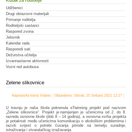
Kutak za roditelje
Udžbenici
Drugi obrazovni materijali
Primanje roditelja
Roditeljski sastanci
Raspored zvona
Jelovnik
Kalendar rada
Rasporedi sati
Dežurstva učitelja
Izvannastavne aktivnosti
Vozni red autobusa
Zelene slikovnice
Napisao/la Ivana Vrabec
Objavljeno: Utorak, 25 Svibanj 2021 12:27
U travnju je naša škola pokrenula eTwinning projekt pod nazivom
„Zelene slikovnice“. Projekt je namijenjen je učenicima od 2. do 8.
razreda osnovne škole (dob 8 – 14 godina), a osnovna svrha projekta
je potaknuti među učenicima komunikaciju o ekološkim problemima i
razviti svijest o potrebi čuvanja prirode na temelju suradnje,
istraživanja i stvaralačkog izražavanja.