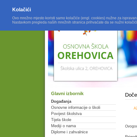
Kolačići
Ovo mrežno mjesto koristi samo kolačiće (engl. cookies) nužne za ispravan
Nastavkom pregleda naših mrežnih stranica prihvaćate da se nužni kolačić
Glavni izbornik
Doče
Događanja
Osnovne informacije o školi
A
Povijest školstva
Tijela škole
Mediji o nama
Ovogod
Diplome i zahvalnice
Prigod