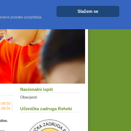
Veličina fonta
Veće
Resetiraj
Manje
Slažem se
sobne podatke posjetitelja.
Nacionalni ispiti
Obavijesti
5 08:50
Učenička zadruga Reheki
5 08:50
odine.
 sa