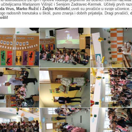
 učiteljicama Marijanom Višnjić i Senijom Zadravec-Kermek. Učitelji prvih raz
a Vrus, Marko Ružić i Željko Krištofić
,uveli su prvašiće u svoje učionice.
go radosnih trenutaka u školi, puno znanja i dobrih prijatelja. Dragi prvašići,
ošli!