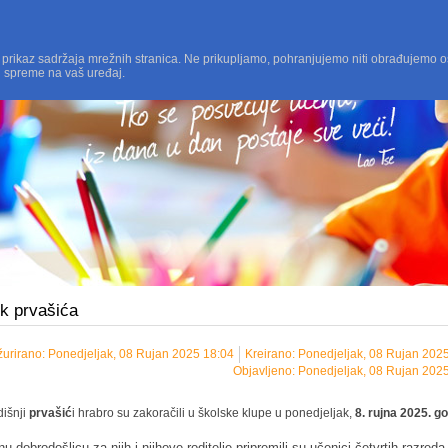
 prikaz sadržaja mrežnih stranica. Ne prikupljamo, pohranjujemo niti obrađujemo o
i spreme na vaš uređaj.
k prvašića
žurirano: Ponedjeljak, 08 Rujan 2025 18:04
Kreirano: Ponedjeljak, 08 Rujan 202
Objavljeno: Ponedjeljak, 08 Rujan 202
išnji
prvašić
i hrabro su zakoračili u školske klupe u ponedjeljak,
8. rujna 2025. g
nu dobrodošlicu za njih i njihove roditelje pripremili su učenici četvrtih razreda