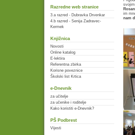
svojim
Razredne web stranice
Rosand
im mno
3.a razred - Dubravka Drvenkar
nam d
4.b razred - Senija Zadravec-
Kermek
Knjižnica
Novosti
Online katalog
E-lektira
Referentna zbirka
Korisne poveznice
Školski list Krtica
e-Dnevnik
za učitelje
za učenike i roditelje
Kako koristiti e-Dnevnik?
PŠ Podbrest
Vijesti