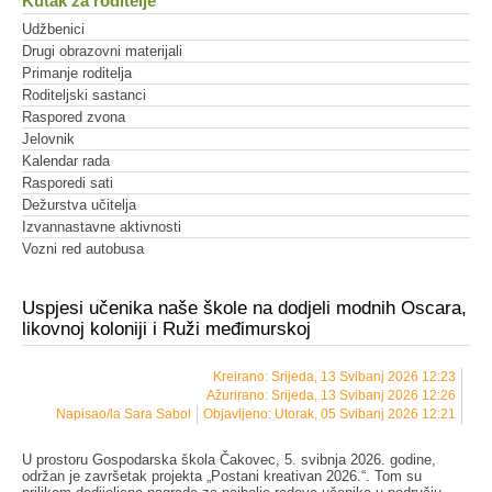
Kutak za roditelje
Udžbenici
Drugi obrazovni materijali
Primanje roditelja
Roditeljski sastanci
Raspored zvona
Jelovnik
Kalendar rada
Rasporedi sati
Dežurstva učitelja
Izvannastavne aktivnosti
Vozni red autobusa
Uspjesi učenika naše škole na dodjeli modnih Oscara,
likovnoj koloniji i Ruži međimurskoj
Kreirano: Srijeda, 13 Svibanj 2026 12:23
Ažurirano: Srijeda, 13 Svibanj 2026 12:26
Napisao/la Sara Sabol
Objavljeno: Utorak, 05 Svibanj 2026 12:21
U prostoru Gospodarska škola Čakovec, 5. svibnja 2026. godine,
održan je završetak projekta „Postani kreativan 2026.“. Tom su