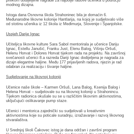
prilikom dodijeljene nagrade za najbolje radove učenika u području
modnog dizajna.
Istoga dana Osnovna škola Strahoninec bila je domaćin 6.
Međunarodne likovne kolonije Hantlarija, na kojoj je sudjelovalo više
od stotinu učenika iz 12 škola iz Međimurja, Slovenije i Španjolske.
Uspjeh Darije Ignac
Učiteljica likovne kulture Sara Sabol mentorirala je učenice Dariju
Ignac, Estellu Janušić, Franku Just, Elenu Balog, Višnju Oršuš,
Helenu Horvat i Dolores Horvat tijekom rada na projektu. Na završnoj
svečanosti učenici 8.a razreda Dariji Ignac dodijeljena je nagrada za
dizajn elegantne haljine. Među 177 prijavljenih radova, njezin je rad
odabran za realizaciju i šivanje haljine.
Sudjelovanje na likovnoj koloniji
Učenice naše škole – Karmen Oršuš, Lana Balog, Ksenija Balog i
Helena Horvat – sudjelovale su na likovnoj koloniji u Strahonincu.
Tijekom radionica okušale su se u različitim likovnim aktivnostima,
uključujući oslikavanje pump staze.
Učenici i mentorica zajednički su sudjelovali u kreativnim
aktivnostima koje su poticale suradnju, izražavanje i razvoj likovnog
stvaralaštva.
U Srednjoj školi Čakovec istog je dana održan i završni program