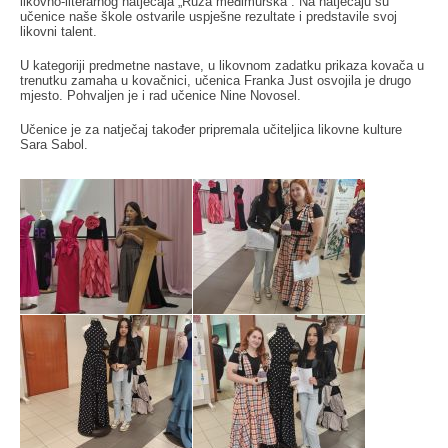
likovno-literarnog natječaja „Ruža međimurska“. Na natječaju su
učenice naše škole ostvarile uspješne rezultate i predstavile svoj
likovni talent.
U kategoriji predmetne nastave, u likovnom zadatku prikaza kovača u
trenutku zamaha u kovačnici, učenica Franka Just osvojila je drugo
mjesto. Pohvaljen je i rad učenice Nine Novosel.
Učenice je za natječaj također pripremala učiteljica likovne kulture
Sara Sabol.