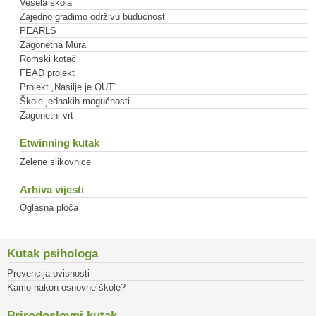
Vesela škola
Zajedno gradimo održivu budućnost
PEARLS
Zagonetna Mura
Romski kotač
FEAD projekt
Projekt „Nasilje je OUT“
Škole jednakih mogućnosti
Zagonetni vrt
Etwinning kutak
Zelene slikovnice
Arhiva vijesti
Oglasna ploča
Kutak psihologa
Prevencija ovisnosti
Kamo nakon osnovne škole?
Prirodoslovni kutak