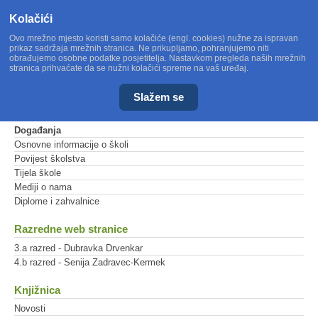
Kolačići
Ovo mrežno mjesto koristi samo kolačiće (engl. cookies) nužne za ispravan
prikaz sadržaja mrežnih stranica. Ne prikupljamo, pohranjujemo niti
obrađujemo osobne podatke posjetitelja. Nastavkom pregleda naših mrežnih
stranica prihvaćate da se nužni kolačići spreme na vaš uređaj.
Slažem se
Glavni izbornik
Događanja
Osnovne informacije o školi
Povijest školstva
Tijela škole
Mediji o nama
Diplome i zahvalnice
Razredne web stranice
3.a razred - Dubravka Drvenkar
4.b razred - Senija Zadravec-Kermek
Knjižnica
Novosti