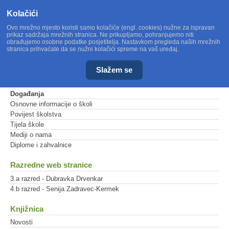
Kolačići
Ovo mrežno mjesto koristi samo kolačiće (engl. cookies) nužne za ispravan
prikaz sadržaja mrežnih stranica. Ne prikupljamo, pohranjujemo niti
obrađujemo osobne podatke posjetitelja. Nastavkom pregleda naših mrežnih
stranica prihvaćate da se nužni kolačići spreme na vaš uređaj.
Slažem se
Glavni izbornik
Događanja
Osnovne informacije o školi
Povijest školstva
Tijela škole
Mediji o nama
Diplome i zahvalnice
Razredne web stranice
3.a razred - Dubravka Drvenkar
4.b razred - Senija Zadravec-Kermek
Knjižnica
Novosti