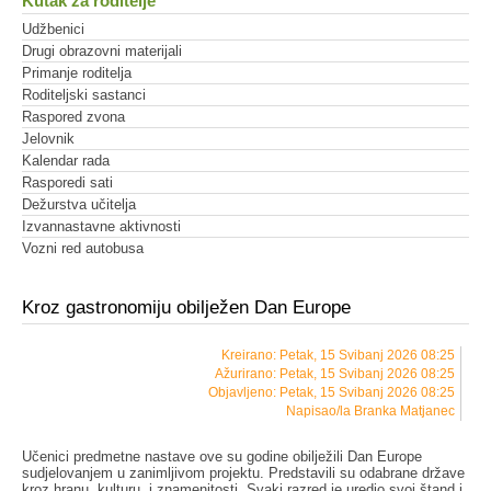
Kutak za roditelje
Udžbenici
Drugi obrazovni materijali
Primanje roditelja
Roditeljski sastanci
Raspored zvona
Jelovnik
Kalendar rada
Rasporedi sati
Dežurstva učitelja
Izvannastavne aktivnosti
Vozni red autobusa
Kroz gastronomiju obilježen Dan Europe
Kreirano: Petak, 15 Svibanj 2026 08:25
Ažurirano: Petak, 15 Svibanj 2026 08:25
Objavljeno: Petak, 15 Svibanj 2026 08:25
Napisao/la Branka Matjanec
Učenici predmetne nastave ove su godine obilježili Dan Europe
sudjelovanjem u zanimljivom projektu. Predstavili su odabrane države
kroz hranu, kulturu, i znamenitosti. Svaki razred je uredio svoj štand i