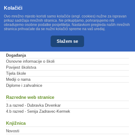
Kolačići
Ovo mrežno mjesto koristi samo kolačiće (engl. cookies) nužne za ispravan
prikaz sadržaja mrežnih stranica. Ne prikupljamo, pohranjujemo niti
obrađujemo osobne podatke posjetitelja. Nastavkom pregleda naših mrežnih
stranica prihvaćate da se nužni kolačići spreme na vaš uređaj.
Slažem se
Glavni izbornik
Događanja
Osnovne informacije o školi
Povijest školstva
Tijela škole
Mediji o nama
Diplome i zahvalnice
Razredne web stranice
3.a razred - Dubravka Drvenkar
4.b razred - Senija Zadravec-Kermek
Knjižnica
Novosti