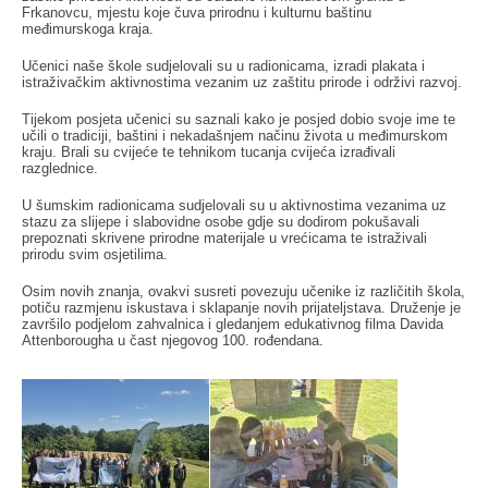
Frkanovcu, mjestu koje čuva prirodnu i kulturnu baštinu
međimurskoga kraja.
Učenici naše škole sudjelovali su u radionicama, izradi plakata i
istraživačkim aktivnostima vezanim uz zaštitu prirode i održivi razvoj.
Tijekom posjeta učenici su saznali kako je posjed dobio svoje ime te
učili o tradiciji, baštini i nekadašnjem načinu života u međimurskom
kraju. Brali su cvijeće te tehnikom tucanja cvijeća izrađivali
razglednice.
U šumskim radionicama sudjelovali su u aktivnostima vezanima uz
stazu za slijepe i slabovidne osobe gdje su dodirom pokušavali
prepoznati skrivene prirodne materijale u vrećicama te istraživali
prirodu svim osjetilima.
Osim novih znanja, ovakvi susreti povezuju učenike iz različitih škola,
potiču razmjenu iskustava i sklapanje novih prijateljstava. Druženje je
završilo podjelom zahvalnica i gledanjem edukativnog filma Davida
Attenborougha u čast njegovog 100. rođendana.