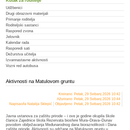
Kutak za roditelje
Udžbenici
Drugi obrazovni materijali
Primanje roditelja
Roditeljski sastanci
Raspored zvona
Jelovnik
Kalendar rada
Rasporedi sati
Dežurstva učitelja
Izvannastavne aktivnosti
Vozni red autobusa
Aktivnosti na Matulovom gruntu
Kreirano: Petak, 29 Svibanj 2026 10:42
Ažurirano: Petak, 29 Svibanj 2026 10:44
Napisao/la Natalija Sklepić
Objavljeno: Petak, 29 Svibanj 2026 10:42
Javna ustanova za zaštitu prirode – i ove je godine okupila škole
članice Zajednice škola Rezervata biosfere Mura–Drava–Dunav
povodom obilježavanja Međunarodnog dana bioraznolikosti i Dana
zaštite prirode. Aktivnosti su održane na Matulovom gruntu u