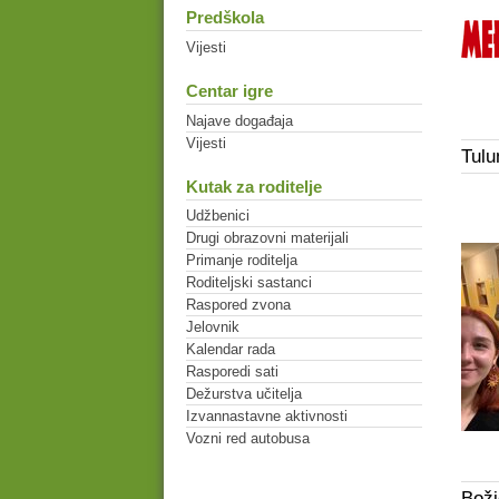
Predškola
Vijesti
Centar igre
Najave događaja
Vijesti
Tulu
Kutak za roditelje
Udžbenici
Drugi obrazovni materijali
Primanje roditelja
Roditeljski sastanci
Raspored zvona
Jelovnik
Kalendar rada
Rasporedi sati
Dežurstva učitelja
Izvannastavne aktivnosti
Vozni red autobusa
Boži