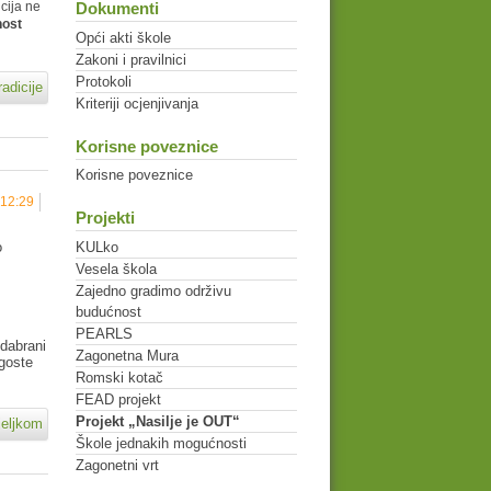
Dokumenti
icija ne
nost
Opći akti škole
Zakoni i pravilnici
Protokoli
radicije
Kriteriji ocjenjivanja
Korisne poveznice
Korisne poveznice
 12:29
Projekti
o
KULko
Vesela škola
Zajedno gradimo održivu
budućnost
PEARLS
Odabrani
Zagonetna Mura
goste
Romski kotač
FEAD projekt
Projekt „Nasilje je OUT“
jeljkom
Škole jednakih mogućnosti
Zagonetni vrt