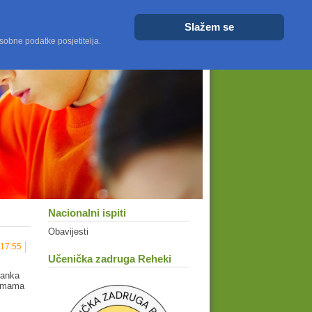
Veličina fonta
Veće
Resetiraj
Manje
Slažem se
sobne podatke posjetitelja.
Nacionalni ispiti
Obavijesti
 17:55
Učenička zadruga Reheki
ranka
remama