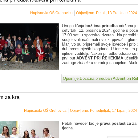
Napisao/la OŠ Orehovica
Objavljeno: Petak, 13 Prosinac 2024
Ovogodišnja
božićna priredba
održana je
četvrtak, 12. prosinca 2024. godine s poč
17.00 sati u sportskoj dvorani. Na priredbi
sudjelovali naši mali i veliki pjevači i glumc
Marljivo su pripremali svoje izvedbe i pribli
duh predstojećih blagdana. U tome su im 
njihovi voditelji. Nakon priredbe održao se 
prvi put
ADVENT PRI REHEKIMA
učenič
zadruge
Reheki
u suradnji sa cijelom škol
Opširnije:Božićna priredba i Advent pri R
m za kraj
Napisao/la OŠ Orehovica
Objavljeno: Ponedjeljak, 17 Lipanj 2024
Petak navečer bio je
prava poslastica
za 
tjedna.