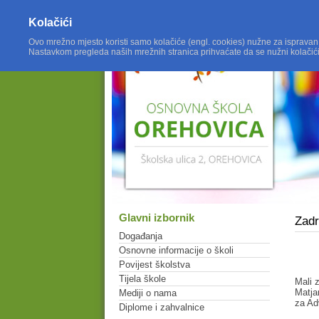
Kolačići
Ovo mrežno mjesto koristi samo kolačiće (engl. cookies) nužne za ispravan
Nastavkom pregleda naših mrežnih stranica prihvaćate da se nužni kolačić
Glavni izbornik
Zadr
Događanja
Osnovne informacije o školi
Povijest školstva
Tijela škole
Mali 
Matja
Mediji o nama
za Ad
Diplome i zahvalnice