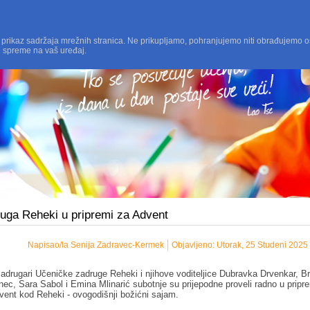
 prikaz sadržaja mrežnih stranica. Ne prikupljamo, pohranjujemo niti obrađujemo o
i spreme na vaš uređaj.
uga Reheki u pripremi za Advent
Napisao/la Senija Zadravec-Kermek
Objavljeno: Utorak, 25 Studeni 2025
zadrugari Učeničke zadruge Reheki i njihove voditeljice Dubravka Drvenkar, B
nec, Sara Sabol i Emina Mlinarić subotnje su prijepodne proveli radno u prip
vent kod Reheki - ovogodišnji božićni sajam.