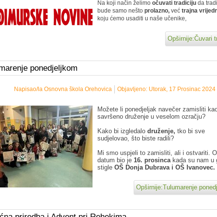
Na koji način želimo
očuvati tradiciju
da trad
bude samo nešto
prolazno,
već
trajna vrijed
koju ćemo usaditi u naše učenike,
Opširnije:Čuvari t
marenje ponedjeljkom
Napisao/la Osnovna škola Orehovica
Objavljeno: Utorak, 17 Prosinac 2024
Možete li ponedjeljak navečer zamisliti ka
savršeno druženje u veselom ozračju?
Kako bi izgledalo
druženje,
tko bi sve
sudjelovao, što biste radili?
Mi smo uspjeli to zamisliti, ali i ostvariti. 
datum bio je
16. prosinca
kada su nam u 
stigle
OŠ Donja Dubrava i OŠ Ivanovec.
Opširnije:Tulumarenje poned
ćna priredba i Advent pri Rehekima