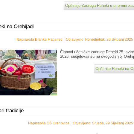
Opširnije:Zadruga Reheki u pripremi za
ki na Orehijadi
Napisao/la Branka Matjanec
Objavljeno: Ponedjeljak, 26 Svibanj 2025
Članovi učeničke zadruge Reheki 25. svib
2025. sudjelovali su na ovogodišnjoj Orehij
Opširnije:Reheki na Or
ri tradicije
Napisao/la OŠ Orehovica
Objavljeno: Srijeda, 29 Siječanj 2025