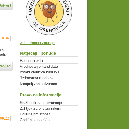
 Advent
 18:34
web stranica zadruge
nja
Natječaji i ponude
adi.
Radna mjesta
ehijadi
Vrednovanje kandidata
Izvanučionička nastava
Jednostavna nabava
Iznajmljivanje dvorane
Pravo na informacije
Službenik za informiranje
Zahtjev za pristup inform.
Politika privatnosti
 09:22
Godišnja izvješća