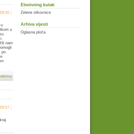
Etwinning kutak
Zelene slikovnice
 09:30
Arhiva vijesti
 u
etkom u
Oglasna ploča
 su
i.
žili nam
pomogli
i po
ke
om.
ehekima
 08:57
kraj