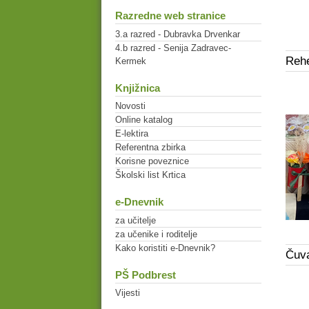
Razredne web stranice
3.a razred - Dubravka Drvenkar
4.b razred - Senija Zadravec-
Rehe
Kermek
Knjižnica
Novosti
Online katalog
E-lektira
Referentna zbirka
Korisne poveznice
Školski list Krtica
e-Dnevnik
za učitelje
za učenike i roditelje
Kako koristiti e-Dnevnik?
Čuva
PŠ Podbrest
Vijesti