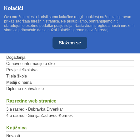
Kolačići
Ovo mrežno mjesto koristi samo kolačiće (engl. cookies) nužne za ispravan
prikaz sadržaja mrežnih stranica. Ne prikupljamo, pohranjujemo niti
obrađujemo osobne podatke posjetitelja. Nastavkom pregleda naših mrežnih
stranica prihvaćate da se nužni kolačići spreme na vaš uređaj.
Slažem se
Glavni izbornik
Događanja
Osnovne informacije o školi
Povijest školstva
Tijela škole
Mediji o nama
Diplome i zahvalnice
Razredne web stranice
3.a razred - Dubravka Drvenkar
4.b razred - Senija Zadravec-Kermek
Knjižnica
Novosti