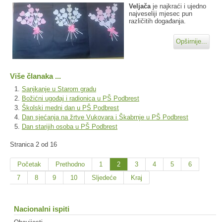
Veljača
je najkraći i ujedno
najveseliji mjesec pun
različitih događanja.
Opširnije...
Više članaka ...
Sanjkanje u Starom gradu
Božićni ugođaj i radionica u PŠ Podbrest
Školski medni dan u PŠ Podbrest
Dan sjećanja na žrtve Vukovara i Škabrnje u PŠ Podbrest
Dan starijih osoba u PŠ Podbrest
Stranica 2 od 16
Početak
Prethodno
1
2
3
4
5
6
7
8
9
10
Sljedeće
Kraj
Nacionalni ispiti