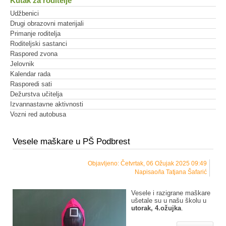
Kutak za roditelje
Udžbenici
Drugi obrazovni materijali
Primanje roditelja
Roditeljski sastanci
Raspored zvona
Jelovnik
Kalendar rada
Rasporedi sati
Dežurstva učitelja
Izvannastavne aktivnosti
Vozni red autobusa
Vesele maškare u PŠ Podbrest
Objavljeno: Četvrtak, 06 Ožujak 2025 09:49
Napisao/la Tatjana Šafarić
Vesele i razigrane maškare
ušetale su u našu školu u
utorak, 4.ožujka
.