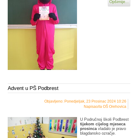
Opširnije...
Advent u PŠ Podbrest
Objavljeno: Ponedjeljak, 23 Prosinac 2024 10:26
Napisao/la OŠ Orehovica
U Područnoj školi Podbrest
tijekom cijelog mjeseca
prosinca
vladalo je pravo
blagdansko ozračje.