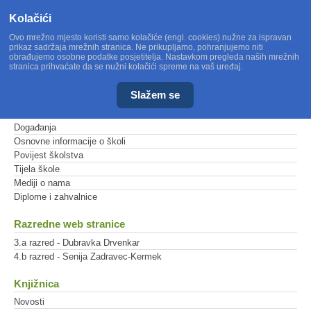
Kolačići
Ovo mrežno mjesto koristi samo kolačiće (engl. cookies) nužne za ispravan
prikaz sadržaja mrežnih stranica. Ne prikupljamo, pohranjujemo niti
obrađujemo osobne podatke posjetitelja. Nastavkom pregleda naših mrežnih
stranica prihvaćate da se nužni kolačići spreme na vaš uređaj.
Slažem se
Glavni izbornik
Događanja
Osnovne informacije o školi
Povijest školstva
Tijela škole
Mediji o nama
Diplome i zahvalnice
Razredne web stranice
3.a razred - Dubravka Drvenkar
4.b razred - Senija Zadravec-Kermek
Knjižnica
Novosti