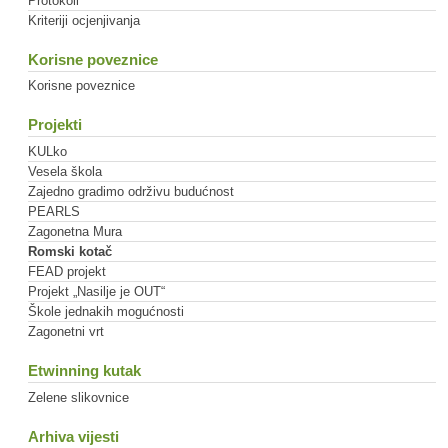
Protokoli
Kriteriji ocjenjivanja
Korisne poveznice
Korisne poveznice
Projekti
KULko
Vesela škola
Zajedno gradimo održivu budućnost
PEARLS
Zagonetna Mura
Romski kotač
FEAD projekt
Projekt „Nasilje je OUT“
Škole jednakih mogućnosti
Zagonetni vrt
Etwinning kutak
Zelene slikovnice
Arhiva vijesti