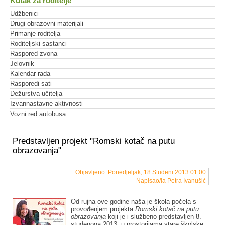
Kutak za roditelje
Udžbenici
Drugi obrazovni materijali
Primanje roditelja
Roditeljski sastanci
Raspored zvona
Jelovnik
Kalendar rada
Rasporedi sati
Dežurstva učitelja
Izvannastavne aktivnosti
Vozni red autobusa
Predstavljen projekt "Romski kotač na putu
obrazovanja"
Objavljeno: Ponedjeljak, 18 Studeni 2013 01:00
Napisao/la Petra Ivanušić
Od rujna ove godine naša je škola počela s
provođenjem projekta
Romski kotač na putu
obrazovanja
koji je i službeno predstavljen 8.
studenoga 2013. u prostorijama stare školske