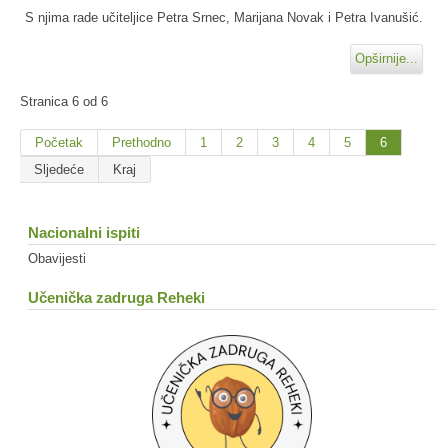
S njima rade učiteljice Petra Srnec, Marijana Novak i Petra Ivanušić.
Opširnije...
Stranica 6 od 6
Početak
Prethodno
1
2
3
4
5
6
Sljedeće
Kraj
Nacionalni ispiti
Obavijesti
Učenička zadruga Reheki