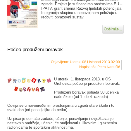
zgrade. Projekt je sufinanciran sredstvima EU –
IPA IV, grant shema Razvoj ljudskih potencijala,
Integracija skupina u nepovoljnom položaju u
redoviti obrazovni sustav.
Opširnije...
Počeo produženi boravak
Objavljeno: Utorak, 08 Listopad 2013 02:00
Napisao/la Petra Ivanušić
U utorak, 1. listopada 2013. u OŠ
Orehovica počeo je produženi boravak.
Produženi boravak pohađa 50 učenika
naše škole (od 1. do 4. razreda).
Odvija se u novouređenim prostorijama u zgradi stare škole i to
svaki dan (od ponedjeljka do petka).
Uz pisanje domaće zadaće, učenje, ponavljanje i uvježbavanje
nastavnih sadržaja, učenici će sudjelovati u likovnim i glazbenim
radionicama te sportskim aktivnostima.