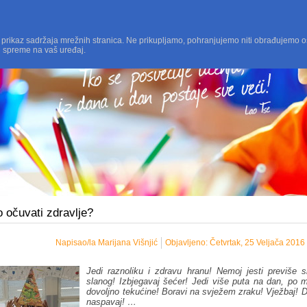
 prikaz sadržaja mrežnih stranica. Ne prikupljamo, pohranjujemo niti obrađujemo o
i spreme na vaš uređaj.
 očuvati zdravlje?
Napisao/la Marijana Višnjić
Objavljeno: Četvrtak, 25 Veljača 2016
Jedi raznoliku i zdravu hranu! Nemoj jesti previše s
slanog! Izbjegavaj šećer! Jedi više puta na dan, po m
dovoljno tekućine! Boravi na svježem zraku! Vježbaj! 
naspavaj! …