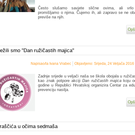
Često slušamo savjete slične ovima, ali vrlo 
promišljamo o njima. Čujemo ih, ali zapravo se ne o
previše na njih.
Opši
ježili smo "Dan ružičastih majica"
Napisao/la Ivana Vrabec
Objavljeno: Srijeda, 24 Veljača 2016
Zadnje srijede u veljači naša se škola obojala u ružiča
kao znak potpore akciji
Dan ružičastih majica
koju o
godine u Republici Hrvatskoj organizira Centar za edu
prevenciju nasilja.
Opši
praščića u očima sedmaša