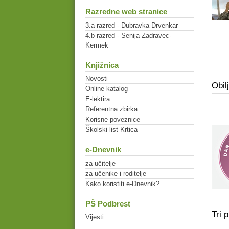
Razredne web stranice
3.a razred - Dubravka Drvenkar
4.b razred - Senija Zadravec-
Kermek
Knjižnica
Novosti
Obil
Online katalog
E-lektira
Referentna zbirka
Korisne poveznice
Školski list Krtica
e-Dnevnik
za učitelje
za učenike i roditelje
Kako koristiti e-Dnevnik?
PŠ Podbrest
Tri 
Vijesti