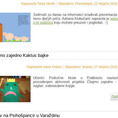
Napisao/la Tanja Oreški
Objavljeno: Ponedjeljak, 22 Veljača 2016
Sedmaši su danas na informatici izrađivali prezentacije
temu dječjih priča. Adriana Klobučarić napravila je
preze
o tri praščića
koju možete preuzeti i pogledati. :-)
mo zajedno Kaktus bajke
Napisao/la Ivana Vrabec
Objavljeno: Srijeda, 17 Veljača 2016
Učenici Područne škole u Podbrestu nastavl
provođenjem aktivnosti projekta
Čitajmo zajedno - 
naglas: zaboravljene knjige
.
Opši
v na Psihošpancir u Varaždinu