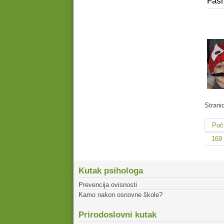
Fašn
Strani
Poč
169
Kutak psihologa
Prevencija ovisnosti
Kamo nakon osnovne škole?
Prirodoslovni kutak