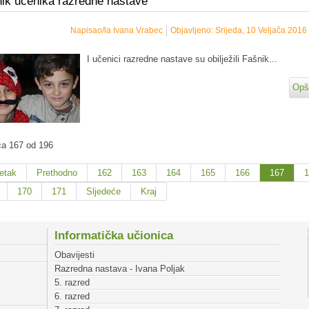
ik učenika razredne nastave
Napisao/la Ivana Vrabec
Objavljeno: Srijeda, 10 Veljača 2016
I učenici razredne nastave su obilježili Fašnik...
Opši
ca 167 od 196
etak
Prethodno
162
163
164
165
166
167
170
171
Sljedeće
Kraj
Informatička učionica
Obavijesti
Razredna nastava - Ivana Poljak
5. razred
6. razred