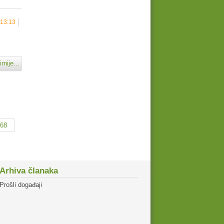
 13:13
rnije...
168
Arhiva članaka
Prošli događaji