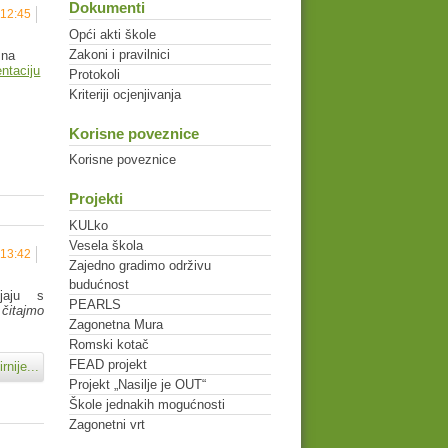
Dokumenti
 12:45
Opći akti škole
Zakoni i pravilnici
 na
ntaciju
Protokoli
Kriteriji ocjenjivanja
Korisne poveznice
Korisne poveznice
Projekti
KULko
Vesela škola
 13:42
Zajedno gradimo održivu
budućnost
jaju s
PEARLS
čitajmo
Zagonetna Mura
Romski kotač
FEAD projekt
rnije...
Projekt „Nasilje je OUT“
Škole jednakih mogućnosti
Zagonetni vrt