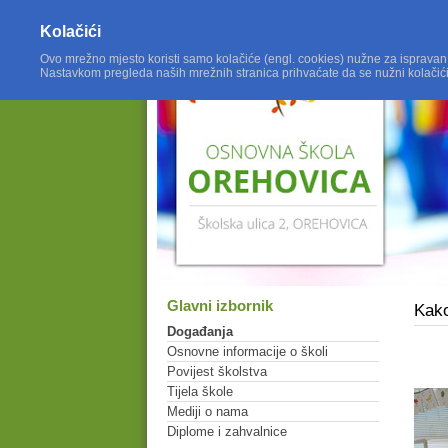
Kolačići
Ovo mrežno mjesto koristi samo kolačiće (engl. cookies) nužne za ispravan
Nastavkom pregleda naših mrežnih stranica prihvaćate da se nužni kolačić
Glavni izbornik
Kako
Događanja
Osnovne informacije o školi
Povijest školstva
Tijela škole
Mediji o nama
Diplome i zahvalnice