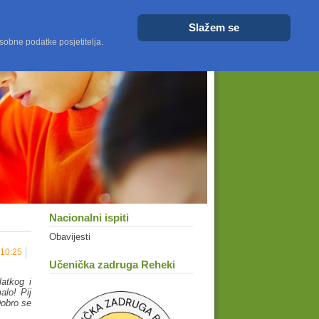
Veličina fonta
Veće
Resetiraj
Manje
Slažem se
sobne podatke posjetitelja.
Nacionalni ispiti
Obavijesti
 10:25
Učenička zadruga Reheki
latkog i
alo! Pij
Dobro se