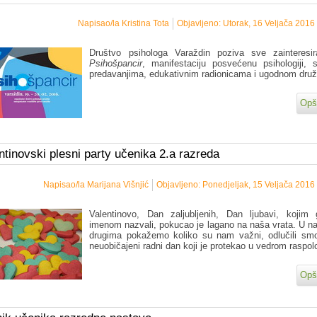
Napisao/la Kristina Tota
Objavljeno: Utorak, 16 Veljača 2016
Društvo psihologa Varaždin poziva sve zainteresi
Psihošpancir
, manifestaciju posvećenu psihologiji, 
predavanjima, edukativnim radionicama i ugodnom druž
Opši
ntinovski plesni party učenika 2.a razreda
Napisao/la Marijana Višnjić
Objavljeno: Ponedjeljak, 15 Veljača 2016
Valentinovo, Dan zaljubljenih, Dan ljubavi, kojim
imenom nazvali, pokucao je lagano na naša vrata. U 
drugima pokažemo koliko su nam važni, odlučili sm
neuobičajeni radni dan koji je protekao u vedrom raspo
Opši