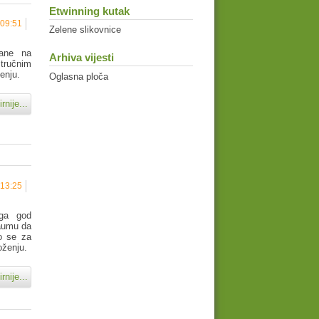
Etwinning kutak
 09:51
Zelene slikovnice
rane na
Arhiva vijesti
stručnim
enju.
Oglasna ploča
rnije...
 13:25
 ga god
naumu da
o se za
loženju.
rnije...