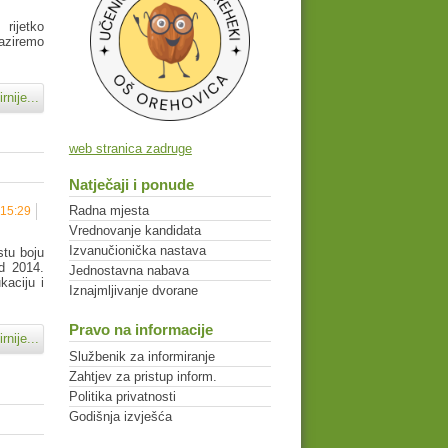
rijetko
baziremo
rnije...
web stranica zadruge
Natječaji i ponude
Radna mjesta
 15:29
Vrednovanje kandidata
Izvanučionička nastava
stu boju
d 2014.
Jednostavna nabava
kaciju i
Iznajmljivanje dvorane
Pravo na informacije
rnije...
Službenik za informiranje
Zahtjev za pristup inform.
Politika privatnosti
Godišnja izvješća